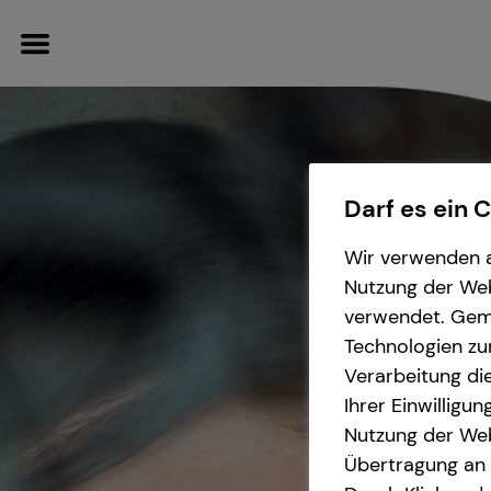
Darf es ein 
Wissenswertes
Service
Finanzberatung
Karriere
Wir verwenden a
Nutzung der Webs
Über tecis
Kundenportal
Spezialisten-Netzwerk
Karrierechancen
verwendet. Gemä
Technologien zu
Podcast
Schadenabwicklung
Private Krankenvorsorge
Ausbildung
Verarbeitung die
Ihrer Einwilligu
teamzukunft
Immobilienfinanzierung
Trainee
Nutzung der Web
Übertragung an D
Betriebliche Altersvorsorge
Praktikum