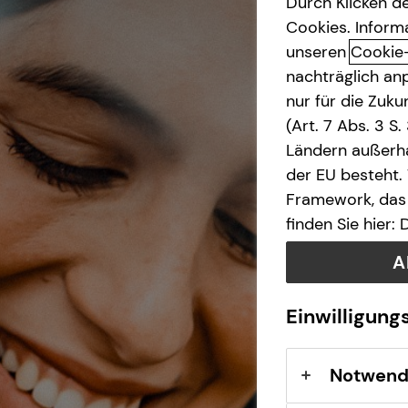
Durch Klicken de
Cookies. Inform
Investment
unseren
Cookie
nachträglich anp
Kapitalanlage Immobilien
nur für die Zuk
(Art. 7 Abs. 3 S
Altersvorsorge
Ländern außerha
der EU besteht.
Framework, das 
finden Sie hier:
A
Einwilligung
Notwend