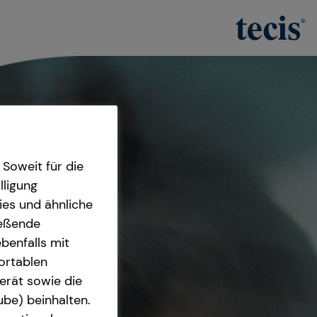
Soweit für die
lligung
ies und ähnliche
ießende
benfalls mit
fortablen
erät sowie die
ube) beinhalten.