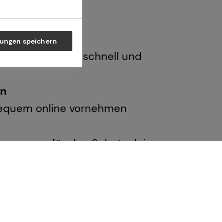
lungen speichern
nde Nachrichten schnell und
en
bequem online vornehmen
n sorgen für den Schutz deiner