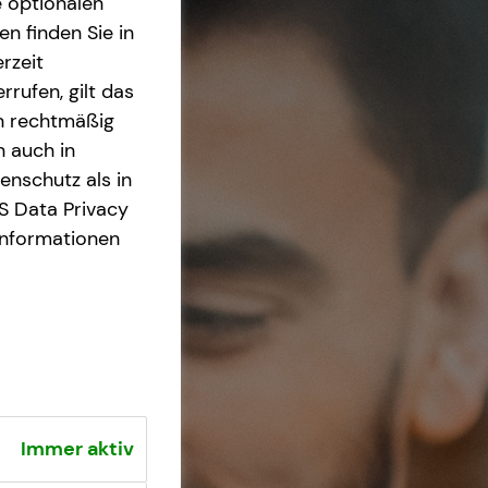
e optionalen
n finden Sie in
rzeit
rrufen, gilt das
en rechtmäßig
n auch in
nschutz als in
S Data Privacy
Informationen
Immer aktiv