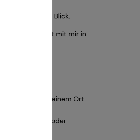
e jederzeit im Blick.
 stehe jederzeit mit mir in
rsicherungen an einem Ort
verwalten
atungsdokumente oder
insehen