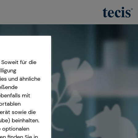
Soweit für die
lligung
ies und ähnliche
ießende
benfalls mit
fortablen
erät sowie die
ube) beinhalten.
e optionalen
n finden Sie in