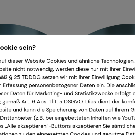
Cookie sein?
uf dieser Website Cookies und ähnliche Technologien. 
ite nicht notwendig, werden diese nur mit Ihrer Einwi
ß § 25 TDDDG setzen wir mit Ihrer Einwilligung Cook
r Erfassung personenbezogener Daten ein. Die anschl
ser Daten für Marketing- und Statistikzwecke erfolgt e
ng gemäß Art. 6 Abs. 1 lit. a DSGVO. Dies dient der kom
site und kann die Speicherung von Daten auf Ihrem G
rittanbieter (z.B. bei eingebetteten Inhalten wie YouT
s „Alle akzeptieren“-Buttons akzeptieren Sie sämtlich
ationen zu den eingesetzten Cookies und genutzte Date