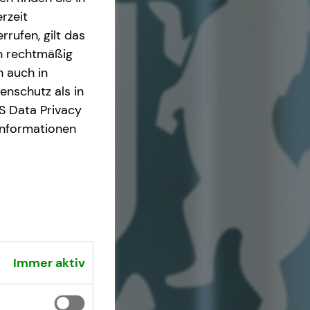
rzeit
rrufen, gilt das
en rechtmäßig
n auch in
nschutz als in
S Data Privacy
Informationen
Immer aktiv