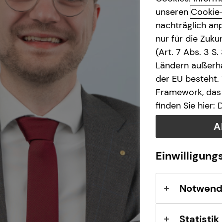
unseren
Cookie
Kindervorsorge
nachträglich anp
nur für die Zuk
Immobilienfinanzierung
(Art. 7 Abs. 3 S
Ländern außerha
der EU besteht.
Private Krankenvorsorge
Framework, das 
finden Sie hier:
Sach- und
Vermögenssicherung
A
Gewerbliche Versicherungen
Einwilligung
Spezialisten-Netzwerk
Notwend
Videoberatung
Statistik