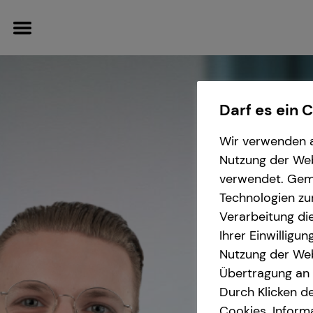
Darf es ein 
Wir verwenden a
Wissenswertes
Finanzberatung
Service
Karriere-Infos
Nutzung der Webs
verwendet. Gemä
Interview
Arbeitskraftabsicherung
Kundenportal
Karrierechancen
Technologien zu
Verarbeitung die
Über mich
Investment
Schadenabwicklung
Initiativbewerbung
Ihrer Einwilligu
Nutzung der Web
Über tecis
Altersvorsorge
Übertragung an D
Durch Klicken de
Betriebliche Altersvorsorge
Cookies. Inform