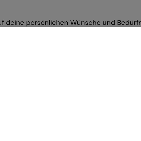
 auf deine persönlichen Wünsche und Bedürf
uswahlprozess: Wir stellen sicher, dass nur
entgesellschaften angeboten werden, die s
etenz, Seriosität und Vertrauenswürdigkei
eratungsansatz, damit trotz aller damit ve
gute Renditen erzielt werden können.
t Julian Lehr