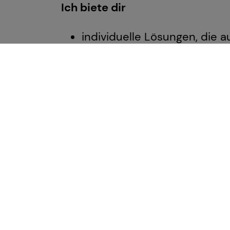
Ich biete dir
individuelle Lösungen, die
einen nachhaltigen Produkta
Versicherungs- und Investm
überdurchschnittliche Komp
einen investmentbasierten B
aktuellen Niedrigzinsphase 
Weil die Zukunft dir gehört.
Lesen Sie auch das Interview mi