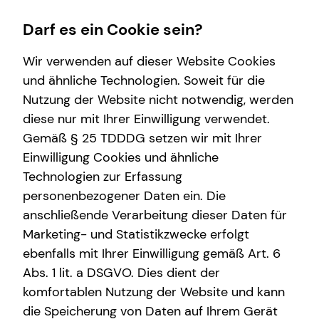
Darf es ein Cookie sein?
Wir verwenden auf dieser Website Cookies
und ähnliche Technologien. Soweit für die
Nutzung der Website nicht notwendig, werden
Wissenswertes
Finanzberatung
Service
Karriere-Infos
diese nur mit Ihrer Einwilligung verwendet.
Gemäß § 25 TDDDG setzen wir mit Ihrer
Interview
Arbeitskraftabsicherung
Kundenportal
Karrierechancen
Einwilligung Cookies und ähnliche
Über mich
Investment
Schadenabwicklung
Initiativbewerbung
Technologien zur Erfassung
personenbezogener Daten ein. Die
Über tecis
Altersvorsorge
anschließende Verarbeitung dieser Daten für
Betriebliche Altersvorsorge
Marketing- und Statistikzwecke erfolgt
ebenfalls mit Ihrer Einwilligung gemäß Art. 6
Kindervorsorge
Abs. 1 lit. a DSGVO. Dies dient der
Immobilienfinanzierung
komfortablen Nutzung der Website und kann
die Speicherung von Daten auf Ihrem Gerät
Private Krankenvorsorge