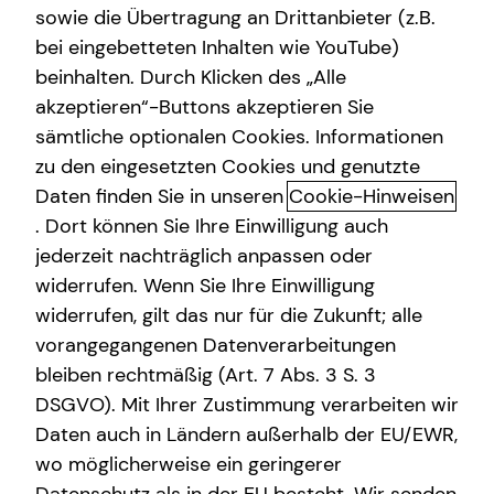
sowie die Übertragung an Drittanbieter (z.B.
Sach- und Vermögenssicherung
bei eingebetteten Inhalten wie YouTube)
beinhalten. Durch Klicken des „Alle
Gewerbliche Versicherungen
akzeptieren“-Buttons akzeptieren Sie
Das ist tecis
Spezialisten-Netzwerk
sämtliche optionalen Cookies. Informationen
zu den eingesetzten Cookies und genutzte
Dürfen wir uns kurz vorstellen? Wir sind tecis – die
Videoberatung
Daten finden Sie in unseren
Cookie-Hinweisen
Finanzberatung deiner Generation – und begleiten dich
auf deinem Weg in eine finanziell selbstbestimmte
. Dort können Sie Ihre Einwilligung auch
Zukunft. Altersvorsorge, Absicherung, Vermögensaufbau,
jederzeit nachträglich anpassen oder
Immobilienfinanzierung – wir sind Ansprechpartner für
widerrufen. Wenn Sie Ihre Einwilligung
die finanziellen Fragen in deinem Leben.
widerrufen, gilt das nur für die Zukunft; alle
vorangegangenen Datenverarbeitungen
Gegründet wurde die tecis Finanzdienstleistungen AG
bleiben rechtmäßig (Art. 7 Abs. 3 S. 3
bereits 1986 in Hamburg. Heute sind wir mit über 3.900
DSGVO). Mit Ihrer Zustimmung verarbeiten wir
lizenzierten Finanzberaterinnen und Finanzberatern
Daten auch in Ländern außerhalb der EU/EWR,
deutschlandweit vertreten. Uns verbindet die
Leidenschaft für das, was wir tun. Unsere Mission dabei
wo möglicherweise ein geringerer
ist es, den nachfolgenden Generationen eine bessere