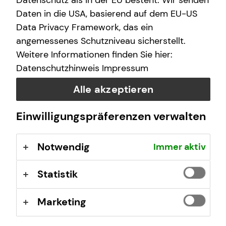
Datenschutz als in der EU besteht. Wir senden
finanzielle Zukunft zu ermöglichen.
Daten in die USA, basierend auf dem EU-US
Data Privacy Framework, das ein
Wir arbeiten an über 400 Standorten, sind untereinander
angemessenes Schutzniveau sicherstellt.
eng vernetzt und von Nord nach Süd und von West nach
Weitere Informationen finden Sie hier:
Ost mit vielen Teams vertreten.
Datenschutzhinweis
Impressum
tecis im Überblick
Alle akzeptieren
40 Jahre Erfahrung am Markt
Deutschlandweit an über 400 Standorten vertreten
Einwilligungspräferenzen verwalten
Unsere Beratungsphilosophie: Wir beraten unsere
Kundinnen und Kunden so, wie wir auch selbst
Notwendig
Immer aktiv
beraten werden möchten – ehrlich,
chancenorientiert, leidenschaftlich und kompetent.
Statistik
Stand: Januar 2026
Marketing
tecis Finanzberatung