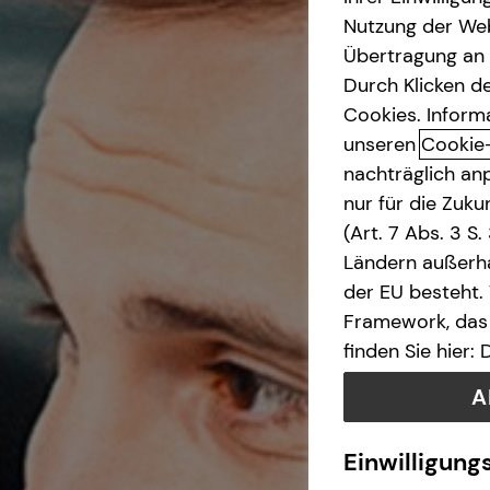
Nutzung der Web
Podcast
Betriebliche Altersvorsorge
Übertragung an D
Durch Klicken de
Investment
Cookies. Inform
unseren
Cookie
nachträglich anp
Kapitalanlage Immobilien
nur für die Zuk
(Art. 7 Abs. 3 S
Altersvorsorge
Ländern außerha
der EU besteht.
Gewerbliche Versicherungen
Framework, das 
finden Sie hier:
Arbeitskraftabsicherung
A
Kindervorsorge
Einwilligung