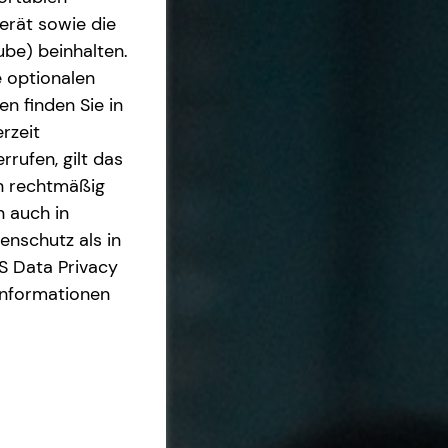
erät sowie die
ube) beinhalten.
e optionalen
n finden Sie in
rzeit
rrufen, gilt das
en rechtmäßig
n auch in
nschutz als in
S Data Privacy
Informationen