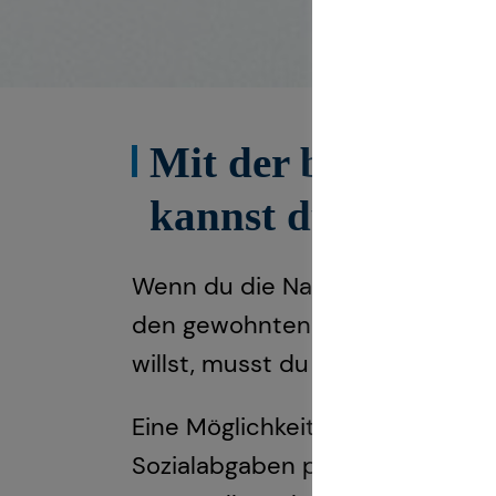
Mit der betrieblic
kannst du die gese
Wenn du die Nachrichten verfolg
den gewohnten Lebensstandard 
willst, musst du selbst aktiv w
Eine Möglichkeit dafür ist die b
Sozialabgaben plus des Arbeitg