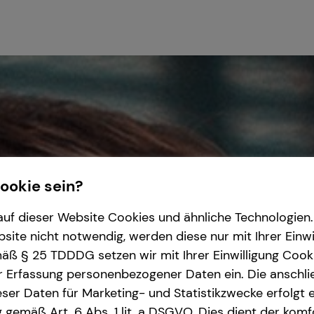
Cookie sein?
uf dieser Website Cookies und ähnliche Technologien. 
ite nicht notwendig, werden diese nur mit Ihrer Einwi
ß § 25 TDDDG setzen wir mit Ihrer Einwilligung Cook
r Erfassung personenbezogener Daten ein. Die anschl
ser Daten für Marketing- und Statistikzwecke erfolgt e
ng gemäß Art. 6 Abs. 1 lit. a DSGVO. Dies dient der kom