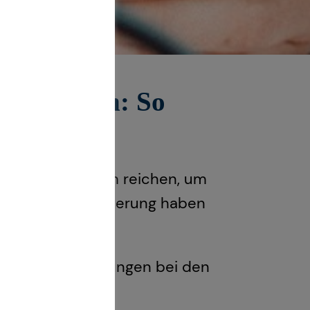
profitieren: So
e Rente wird kaum reichen, um
r eine Grundsicherung haben
eilen und Einsparungen bei den
d mehr des