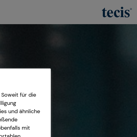
Soweit für die
lligung
ies und ähnliche
ießende
benfalls mit
fortablen