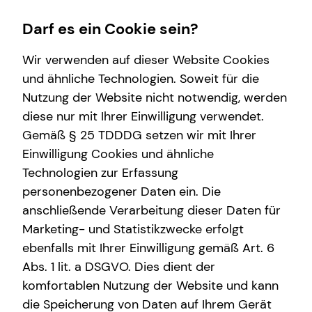
Darf es ein Cookie sein?
Wir verwenden auf dieser Website Cookies
und ähnliche Technologien. Soweit für die
Nutzung der Website nicht notwendig, werden
Wissenswertes
Finanzberatung
Karriere-Infos
Service
diese nur mit Ihrer Einwilligung verwendet.
Gemäß § 25 TDDDG setzen wir mit Ihrer
Über tecis
Videoberatung
Karrierechancen
Kundenportal
Einwilligung Cookies und ähnliche
teamzukunft
Spezialisten-Netzwerk
Initiativbewerbung
Schadenabwicklung
Technologien zur Erfassung
personenbezogener Daten ein. Die
Interview
Private Krankenvorsorge
anschließende Verarbeitung dieser Daten für
Über mich
Immobilienfinanzierung
Marketing- und Statistikzwecke erfolgt
ebenfalls mit Ihrer Einwilligung gemäß Art. 6
Podcast
Betriebliche Altersvorsorge
Abs. 1 lit. a DSGVO. Dies dient der
Investment
komfortablen Nutzung der Website und kann
die Speicherung von Daten auf Ihrem Gerät
Kapitalanlage Immobilien