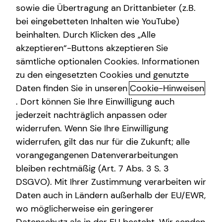
sowie die Übertragung an Drittanbieter (z.B.
Altersvorsorge
bei eingebetteten Inhalten wie YouTube)
beinhalten. Durch Klicken des „Alle
Gewerbliche Versicherungen
akzeptieren“-Buttons akzeptieren Sie
Das tecis Spezialisten-Netzwerk:
Arbeitskraftabsicherung
sämtliche optionalen Cookies. Informationen
in jeder Phase für dich da!
zu den eingesetzten Cookies und genutzte
Kindervorsorge
Daten finden Sie in unseren
Cookie-Hinweisen
Ganzheitlich beraten“ bedeutet für mich die 100%ige
Sach- und Vermögenssicherung
. Dort können Sie Ihre Einwilligung auch
Ausrichtung auf deine individuellen Wünsche und
jederzeit nachträglich anpassen oder
Bedürfnisse. Gemeinsam beleuchten wir alle Aspekte für
widerrufen. Wenn Sie Ihre Einwilligung
deine Finanzplanung und entwickeln ein
widerrufen, gilt das nur für die Zukunft; alle
maßgeschneidertes und ganzheitliches Konzept, das wir
vorangegangenen Datenverarbeitungen
immer wieder neu an deine veränderte Lebenssituation
anpassen können – dein Leben lang und bundesweit.
bleiben rechtmäßig (Art. 7 Abs. 3 S. 3
DSGVO). Mit Ihrer Zustimmung verarbeiten wir
Um dir passende Produkte anbieten zu können, arbeitet
Daten auch in Ländern außerhalb der EU/EWR,
tecis mit einer Vielzahl renommierter
wo möglicherweise ein geringerer
Produktpartnerinnen und -partner zusammen. Bei der