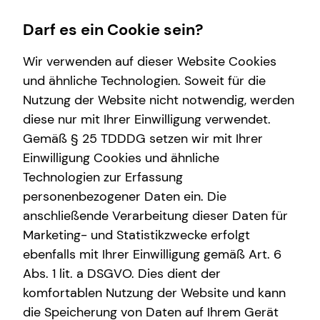
Darf es ein Cookie sein?
Wir verwenden auf dieser Website Cookies
und ähnliche Technologien. Soweit für die
Nutzung der Website nicht notwendig, werden
Wissenswertes
Finanzberatung
Service
Karriere-Infos
diese nur mit Ihrer Einwilligung verwendet.
Gemäß § 25 TDDDG setzen wir mit Ihrer
Über mich
Investment
Kundenportal
Karrierechancen
Einwilligung Cookies und ähnliche
teamzukunft
Altersvorsorge
Schadenabwicklung
Initiativbewerbung
Technologien zur Erfassung
personenbezogener Daten ein. Die
Über tecis
Arbeitskraftabsicherung
anschließende Verarbeitung dieser Daten für
Podcast
Kapitalanlage Immobilien
Marketing- und Statistikzwecke erfolgt
ebenfalls mit Ihrer Einwilligung gemäß Art. 6
Videoberatung
Abs. 1 lit. a DSGVO. Dies dient der
Spezialisten-Netzwerk
komfortablen Nutzung der Website und kann
die Speicherung von Daten auf Ihrem Gerät