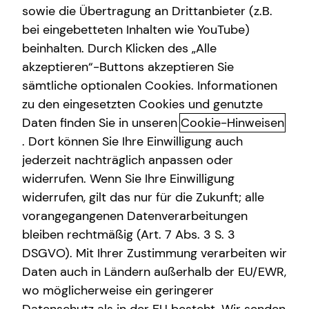
sowie die Übertragung an Drittanbieter (z.B.
bei eingebetteten Inhalten wie YouTube)
beinhalten. Durch Klicken des „Alle
akzeptieren“-Buttons akzeptieren Sie
Vermögensaufbau mit Immobilien
sämtliche optionalen Cookies. Informationen
zum Vermieten
zu den eingesetzten Cookies und genutzte
Daten finden Sie in unseren
Cookie-Hinweisen
Du bist auf der Suche nach einer Anlagemöglichkeit, die
. Dort können Sie Ihre Einwilligung auch
auch in turbulenten Zeiten Rendite bringen kann? Dann
jederzeit nachträglich anpassen oder
könnte die Investition in Immobilien genau das Richtige
widerrufen. Wenn Sie Ihre Einwilligung
für dich sein. Kapitalanlageimmobilien bieten nicht nur
widerrufen, gilt das nur für die Zukunft; alle
die Aussicht auf langfristige Rendite durch
vorangegangenen Datenverarbeitungen
Mieteinnahmen und positive Wertentwicklung, sondern
erfüllen auch den Wunsch nach Sicherheit und Stabilität
bleiben rechtmäßig (Art. 7 Abs. 3 S. 3
in einem volatilen Marktumfeld. Auch bei höheren
DSGVO). Mit Ihrer Zustimmung verarbeiten wir
Kreditzinsen für die Kaufpreise kann es sich rentieren, in
Daten auch in Ländern außerhalb der EU/EWR,
einen stabilen Sachwert zu investieren.
wo möglicherweise ein geringerer
Kapitalanlageimmobilien sind eine strategische