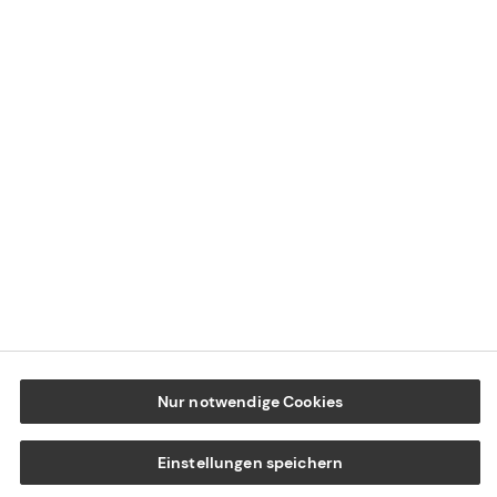
Datenschutz
Cookie-Einstellungen
Beschwerdedialog
Offenlegung von Nachhaltigkeitsthemen
Transparenzhinweis BFSG
www.tecis.de
Nur notwendige Cookies
Einstellungen speichern