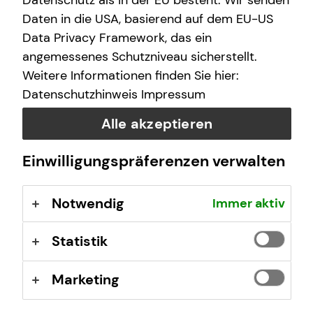
Datenschutz als in der EU besteht. Wir senden
Investition in deine finanzielle Zukunft.
Daten in die USA, basierend auf dem EU-US
Data Privacy Framework, das ein
angemessenes Schutzniveau sicherstellt.
Weitere Informationen finden Sie hier:
Datenschutzhinweis
Impressum
Alle akzeptieren
Einwilligungspräferenzen verwalten
Notwendig
Immer aktiv
Kapitalanlageimmobilien bieten starke
Statistik
Vorteile
Du baust dein Vermögen nicht allein auf, denn es gibt
Marketing
zwei weitere Beteiligte, die dich dabei unterstützen: Den
Großteil der monatlichen Kosten zahlt die Mieterin bzw.