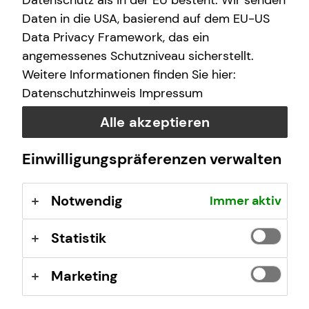
Datenschutz als in der EU besteht. Wir senden
Unkompliziert und ortsunabhängig Finanzen
Daten in die USA, basierend auf dem EU-US
checken
Data Privacy Framework, das ein
Keine Installation einer zusätzlichen Software oder
App notwendig
angemessenes Schutzniveau sicherstellt.
Inhalte und Unterlagen auf deinem Bildschirm
Weitere Informationen finden Sie hier:
mitverfolgen
Datenschutzhinweis
Impressum
Bequemer Online-Abschluss per E-Signatur
Alle akzeptieren
Jetzt beraten lassen
Einwilligungspräferenzen verwalten
Notwendig
Immer aktiv
Statistik
Marketing