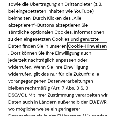
sowie die Übertragung an Drittanbieter (z.B.
bei eingebetteten Inhalten wie YouTube)
beinhalten. Durch Klicken des „Alle
akzeptieren“-Buttons akzeptieren Sie
Kamera läuft. Beratung auch.
sämtliche optionalen Cookies. Informationen
zu den eingesetzten Cookies und genutzte
In der Videoberatung erhältst du von mir Antworten auf
Daten finden Sie in unseren
Cookie-Hinweisen
deine persönlichen Finanzfragen im digitalen Gespräch.
Stelle jetzt gemeinsam mit mir deinen eigenen Finanzplan
. Dort können Sie Ihre Einwilligung auch
auf oder lass deine Versicherungs- und Finanzverträge
jederzeit nachträglich anpassen oder
checken, um monatlich zu sparen oder mehr Leistung zu
widerrufen. Wenn Sie Ihre Einwilligung
bekommen! Ich berate dich persönlich, direkt und
widerrufen, gilt das nur für die Zukunft; alle
unkompliziert – ganz bequem per Video.
vorangegangenen Datenverarbeitungen
bleiben rechtmäßig (Art. 7 Abs. 3 S. 3
DSGVO). Mit Ihrer Zustimmung verarbeiten wir
Daten auch in Ländern außerhalb der EU/EWR,
Die Vorteile meiner Videoberatung
wo möglicherweise ein geringerer