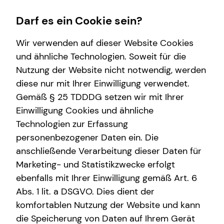
Darf es ein Cookie sein?
Wir verwenden auf dieser Website Cookies
und ähnliche Technologien. Soweit für die
Nutzung der Website nicht notwendig, werden
Wissenswertes
Finanzberatung
Service
Karriere-Infos
diese nur mit Ihrer Einwilligung verwendet.
Gemäß § 25 TDDDG setzen wir mit Ihrer
Über mich
Investment
Kundenportal
Karrierechancen
Einwilligung Cookies und ähnliche
teamzukunft
Altersvorsorge
Schadenabwicklung
Initiativbewerbung
Technologien zur Erfassung
personenbezogener Daten ein. Die
Über tecis
Arbeitskraftabsicherung
anschließende Verarbeitung dieser Daten für
Podcast
Kapitalanlage Immobilien
Marketing- und Statistikzwecke erfolgt
ebenfalls mit Ihrer Einwilligung gemäß Art. 6
Videoberatung
Abs. 1 lit. a DSGVO. Dies dient der
Spezialisten-Netzwerk
komfortablen Nutzung der Website und kann
die Speicherung von Daten auf Ihrem Gerät