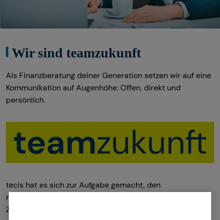
Wir sind teamzukunft
Als Finanzberatung deiner Generation setzen wir auf eine
Kommunikation auf Augenhöhe: Offen, direkt und
persönlich.
tecis hat es sich zur Aufgabe gemacht, den
nachfolgenden Generationen eine bessere finanzielle
Zukunft zu ermöglichen. Mit höchster Professionalität,