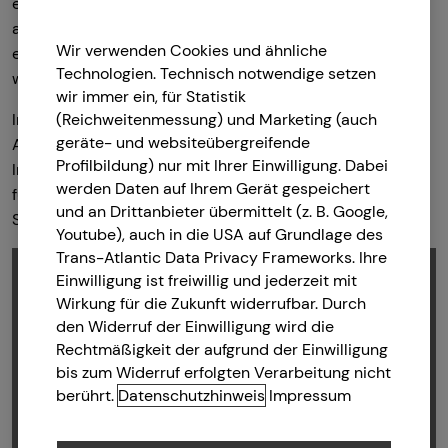
einer hohen Produktvielfalt und einem
anbieterübergreifenden Produktauswahlprozess,
Wir verwenden Cookies und ähnliche
erarbeiten wir passende Lösungen, die so individuell sind
Technologien. Technisch notwendige setzen
wie du. Zusammen sind wir teamzukunft.
wir immer ein, für Statistik
Individuelle Arbeitskraftabsicherung, betriebliche
(Reichweitenmessung) und Marketing (auch
geräte- und websiteübergreifende
Altersvorsorge, Investment, private Krankenversicherung,
Profilbildung) nur mit Ihrer Einwilligung. Dabei
Immobilienfinanzierung und Kapitalanlageimmobilien –
werden Daten auf Ihrem Gerät gespeichert
für jeden Beratungsbereich stehen dir hochqualifizierte
und an Drittanbieter übermittelt (z. B. Google,
Spezialistinnen und Spezialisten zur Verfügung.
Youtube), auch in die USA auf Grundlage des
Trans-Atlantic Data Privacy Frameworks. Ihre
Einwilligung ist freiwillig und jederzeit mit
Wirkung für die Zukunft widerrufbar. Durch
den Widerruf der Einwilligung wird die
Bitte akzeptieren Sie Marketing Cookies, damit
Rechtmäßigkeit der aufgrund der Einwilligung
Sie das Video anschauen können.
bis zum Widerruf erfolgten Verarbeitung nicht
Cookie-Einstellungen öffnen
berührt.
Datenschutzhinweis
Impressum