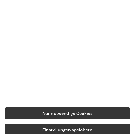
Impressum
Datenschutz
Cookie-Einstellungen
Beschwerdedialog
Offenlegung von Nachhaltigkeitsthemen
Transparenzhinweis BFSG
www.tecis.de
Nur notwendige Cookies
Einstellungen speichern