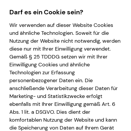
Darf es ein Cookie sein?
Wir verwenden auf dieser Website Cookies
und ähnliche Technologien. Soweit für die
Nutzung der Website nicht notwendig, werden
Finanzberatung
Service
Karriere-Infos
Wissenswertes
diese nur mit Ihrer Einwilligung verwendet.
Gemäß § 25 TDDDG setzen wir mit Ihrer
Videoberatung
Kundenportal
Karrierechancen
Über tecis
Einwilligung Cookies und ähnliche
Spezialisten-Netzwerk
Schadenabwicklung
Initiativbewerbung
Podcast
Technologien zur Erfassung
personenbezogener Daten ein. Die
Private Krankenvorsorge
teamzukunft
anschließende Verarbeitung dieser Daten für
Immobilienfinanzierung
Marketing- und Statistikzwecke erfolgt
ebenfalls mit Ihrer Einwilligung gemäß Art. 6
Betriebliche Altersvorsorge
Abs. 1 lit. a DSGVO. Dies dient der
Investment
komfortablen Nutzung der Website und kann
die Speicherung von Daten auf Ihrem Gerät
Kapitalanlage Immobilien