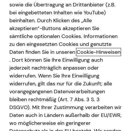
sowie die Übertragung an Drittanbieter (z.B.
Altersvorsorge
bei eingebetteten Inhalten wie YouTube)
beinhalten. Durch Klicken des „Alle
Gewerbliche Versicherungen
akzeptieren“-Buttons akzeptieren Sie
Altersvorsorge
Arbeitskraftabsicherung
sämtliche optionalen Cookies. Informationen
zu den eingesetzten Cookies und genutzte
Das Altersvorsorgedepot: Die nächste
Kindervorsorge
Daten finden Sie in unseren
Cookie-Hinweisen
Generation der privaten geförderten
Sach- und Vermögenssicherung
. Dort können Sie Ihre Einwilligung auch
Altersvorsorge
jederzeit nachträglich anpassen oder
Expat
Die private Altersvorsorgereform ist auf den Weg
widerrufen. Wenn Sie Ihre Einwilligung
gebracht und eröffnet neue Möglichkeiten beim
widerrufen, gilt das nur für die Zukunft; alle
Vermögensaufbau und bei deiner Altersvorsorge. Ab dem
vorangegangenen Datenverarbeitungen
01.01.2027 tritt sie in Kraft. Spannend daran sind vor allem
bleiben rechtmäßig (Art. 7 Abs. 3 S. 3
modernere und kostengünstigere Lösungen, mehr
DSGVO). Mit Ihrer Zustimmung verarbeiten wir
Kapitalmarktorientierung, attraktivere Förderung und die
Daten auch in Ländern außerhalb der EU/EWR,
Einbeziehung weiterer Berufsgruppen.
wo möglicherweise ein geringerer
Vorgesehen sind staatliche Zulagen von bis zu 540 Euro