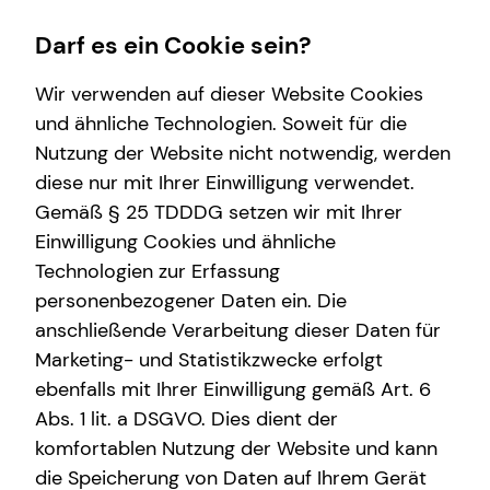
Darf es ein Cookie sein?
Wir verwenden auf dieser Website Cookies
und ähnliche Technologien. Soweit für die
Nutzung der Website nicht notwendig, werden
Finanzberatung
Service
Karriere-Infos
Wissenswertes
diese nur mit Ihrer Einwilligung verwendet.
Gemäß § 25 TDDDG setzen wir mit Ihrer
Videoberatung
Kundenportal
Karrierechancen
Über tecis
Einwilligung Cookies und ähnliche
Spezialisten-Netzwerk
Schadenabwicklung
Initiativbewerbung
Podcast
Technologien zur Erfassung
personenbezogener Daten ein. Die
Private Krankenvorsorge
teamzukunft
anschließende Verarbeitung dieser Daten für
Immobilienfinanzierung
Marketing- und Statistikzwecke erfolgt
ebenfalls mit Ihrer Einwilligung gemäß Art. 6
Betriebliche Altersvorsorge
Abs. 1 lit. a DSGVO. Dies dient der
Investment
komfortablen Nutzung der Website und kann
die Speicherung von Daten auf Ihrem Gerät
Kapitalanlage Immobilien