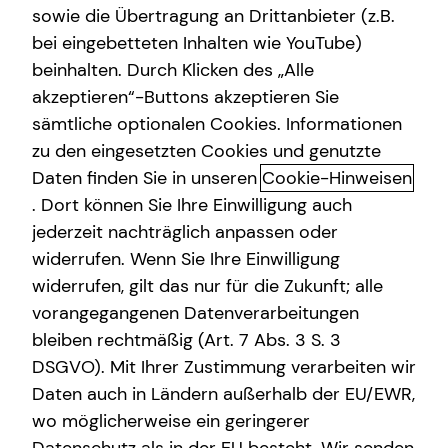
sowie die Übertragung an Drittanbieter (z.B.
Altersvorsorge
bei eingebetteten Inhalten wie YouTube)
beinhalten. Durch Klicken des „Alle
Gewerbliche Versicherungen
akzeptieren“-Buttons akzeptieren Sie
Das tecis Spezialisten-Netzwerk:
Arbeitskraftabsicherung
sämtliche optionalen Cookies. Informationen
in jeder Phase für dich da!
zu den eingesetzten Cookies und genutzte
Kindervorsorge
Daten finden Sie in unseren
Cookie-Hinweisen
Ganzheitlich beraten“ bedeutet für mich die 100%ige
Sach- und Vermögenssicherung
. Dort können Sie Ihre Einwilligung auch
Ausrichtung auf deine individuellen Wünsche und
jederzeit nachträglich anpassen oder
Bedürfnisse. Gemeinsam beleuchten wir alle Aspekte für
Expat
widerrufen. Wenn Sie Ihre Einwilligung
deine Finanzplanung und entwickeln ein
widerrufen, gilt das nur für die Zukunft; alle
maßgeschneidertes und ganzheitliches Konzept, das wir
vorangegangenen Datenverarbeitungen
immer wieder neu an deine veränderte Lebenssituation
anpassen können – dein Leben lang und bundesweit.
bleiben rechtmäßig (Art. 7 Abs. 3 S. 3
DSGVO). Mit Ihrer Zustimmung verarbeiten wir
Um dir passende Produkte anbieten zu können, arbeitet
Daten auch in Ländern außerhalb der EU/EWR,
tecis mit einer Vielzahl renommierter
wo möglicherweise ein geringerer
Produktpartnerinnen und -partner zusammen. Bei der