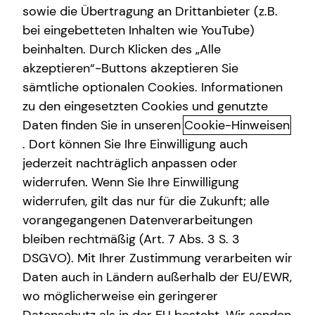
sowie die Übertragung an Drittanbieter (z.B.
Altersvorsorge
bei eingebetteten Inhalten wie YouTube)
beinhalten. Durch Klicken des „Alle
Gewerbliche Versicherungen
akzeptieren“-Buttons akzeptieren Sie
Dein Weg mit uns: Karrierechance
Arbeitskraftabsicherung
sämtliche optionalen Cookies. Informationen
in der Finanzberatung
zu den eingesetzten Cookies und genutzte
Kindervorsorge
Daten finden Sie in unseren
Cookie-Hinweisen
Flexible Einstiegsmöglichkeiten, eine fundierte
Sach- und Vermögenssicherung
. Dort können Sie Ihre Einwilligung auch
Qualifizierung, hohe Aufstiegschancen: Starte jetzt durch
jederzeit nachträglich anpassen oder
und verwirkliche dich selbst! Du kannst nebenberuflich,
widerrufen. Wenn Sie Ihre Einwilligung
während des Studiums oder direkt mit 100 % Power
widerrufen, gilt das nur für die Zukunft; alle
einsteigen – so wie es zu deinen persönlichen
vorangegangenen Datenverarbeitungen
Bedürfnissen und Zielen am besten passt.
bleiben rechtmäßig (Art. 7 Abs. 3 S. 3
Unternehmer im Unternehmen
DSGVO). Mit Ihrer Zustimmung verarbeiten wir
Daten auch in Ländern außerhalb der EU/EWR,
Verantwortung übernehmen, ein Team aufbauen und
wo möglicherweise ein geringerer
entwickeln, den Markt im Blick haben, der Traum vom
eigenen Standort: So sehen wir unsere Unternehmenden