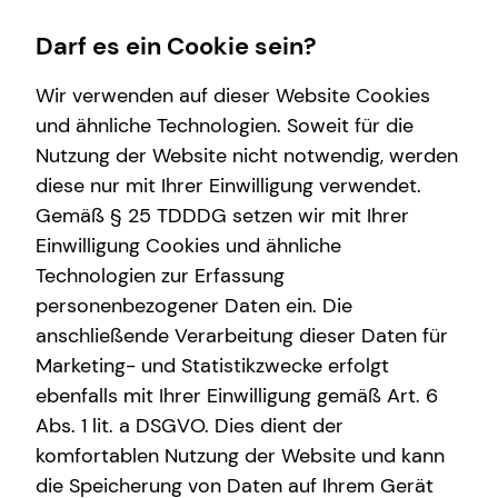
Darf es ein Cookie sein?
Wir verwenden auf dieser Website Cookies
und ähnliche Technologien. Soweit für die
Nutzung der Website nicht notwendig, werden
Wissenswertes
Service
Finanzberatung
Karriere-Infos
diese nur mit Ihrer Einwilligung verwendet.
Gemäß § 25 TDDDG setzen wir mit Ihrer
Interview
Kundenportal
Videoberatung
Karrierechancen
Einwilligung Cookies und ähnliche
Über mich
Schadenabwicklung
Spezialisten-Netzwerk
Initiativbewerbung
Technologien zur Erfassung
personenbezogener Daten ein. Die
Über tecis
Private Krankenvorsorge
anschließende Verarbeitung dieser Daten für
Podcast
Immobilienfinanzierung
Marketing- und Statistikzwecke erfolgt
ebenfalls mit Ihrer Einwilligung gemäß Art. 6
teamzukunft
Betriebliche Altersvorsorge
Abs. 1 lit. a DSGVO. Dies dient der
Investment
komfortablen Nutzung der Website und kann
die Speicherung von Daten auf Ihrem Gerät
Kapitalanlage Immobilien