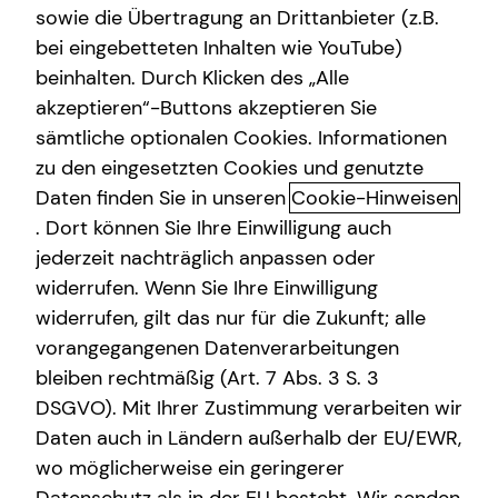
MStV
sowie die Übertragung an Drittanbieter (z.B.
Gewerbliche Versicherungen
bei eingebetteten Inhalten wie YouTube)
beinhalten. Durch Klicken des „Alle
Maximilian von Thermann
Arbeitskraftabsicherung
akzeptieren“-Buttons akzeptieren Sie
Osterbekstraße 90 b
Kindervorsorge
sämtliche optionalen Cookies. Informationen
22083 Hamburg
zu den eingesetzten Cookies und genutzte
Sach- und Vermögenssicherung
Daten finden Sie in unseren
Cookie-Hinweisen
Erlaubnis nach § 34d GewO​
. Dort können Sie Ihre Einwilligung auch
jederzeit nachträglich anpassen oder
Aufsichtsbehörde:
widerrufen. Wenn Sie Ihre Einwilligung
IHK zu Kiel
widerrufen, gilt das nur für die Zukunft; alle
Bergstraße 2
vorangegangenen Datenverarbeitungen
24103 Kiel
bleiben rechtmäßig (Art. 7 Abs. 3 S. 3
DSGVO). Mit Ihrer Zustimmung verarbeiten wir
Registrierungsnummer: D-MQT9-4PZOT-60
Daten auch in Ländern außerhalb der EU/EWR,
Berufsbezeichnung: Versicherungsvertreter mit Erlaubnis
wo möglicherweise ein geringerer
nach § 34 d Abs. 1 GewO Bundesrepublik Deutschland