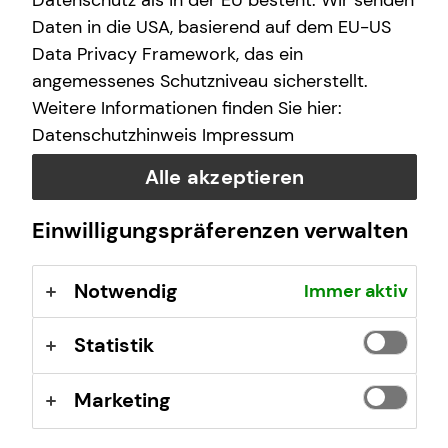
Datenschutz als in der EU besteht. Wir senden
Berufsrechtliche Regelungen: § 34 d Gewerbeordnung
Daten in die USA, basierend auf dem EU-US
(GewO), §§ 59 – 68 Gesetz über den
Data Privacy Framework, das ein
Versicherungsvertrag (VVG), Verordnung über die
angemessenes Schutzniveau sicherstellt.
Versicherungsvermittlung und -beratung (VersVermV),
Weitere Informationen finden Sie hier:
abrufbar unter
www.gesetze-im-internet.de
Datenschutzhinweis
Impressum
Erlaubnis nach § 34f GewO ​
Alle akzeptieren
Einwilligungspräferenzen verwalten
Aufsichtsbehörde:
HK Hamburg
Notwendig
Immer aktiv
Adolphsplatz 1
20457 Hamburg
Statistik
Registrierungsnummer: D-F-131-MYN1-94
Marketing
Berufsbezeichnung: Finanzanlagenvermittler nach § 34f
Abs. 1 Satz 1 Nr. 1 GewO Bundesrepublik Deutschland