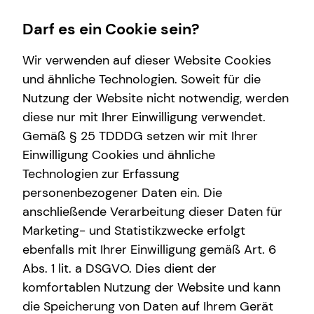
Darf es ein Cookie sein?
Wir verwenden auf dieser Website Cookies
Impressum
und ähnliche Technologien. Soweit für die
Nutzung der Website nicht notwendig, werden
Maximilian von Thermann
Wissenswertes
Finanzberatung
Service
Karriere-Infos
diese nur mit Ihrer Einwilligung verwendet.
Gemäß § 25 TDDDG setzen wir mit Ihrer
Über mich
Videoberatung
Kundenportal
Karrierechancen
Selbstständiger Repräsentant für die tecis
Einwilligung Cookies und ähnliche
Über tecis
Spezialisten-Netzwerk
Schadenabwicklung
Finanzdienstleistungen AG
Technologien zur Erfassung
Osterbekstraße 90 b
personenbezogener Daten ein. Die
Immobilienfinanzierung
22083 Hamburg
anschließende Verarbeitung dieser Daten für
Betriebliche Altersvorsorge
Marketing- und Statistikzwecke erfolgt
Mobil: +49 (176) 28352010
Telefon: +49 (40) 88354250
ebenfalls mit Ihrer Einwilligung gemäß Art. 6
Investment
E-Mail:
maximilian.von-thermann@tecis.de
Abs. 1 lit. a DSGVO. Dies dient der
Kapitalanlage Immobilien
komfortablen Nutzung der Website und kann
Verantwortlicher im Sinne des § 18 Abs. 2
die Speicherung von Daten auf Ihrem Gerät
Altersvorsorge