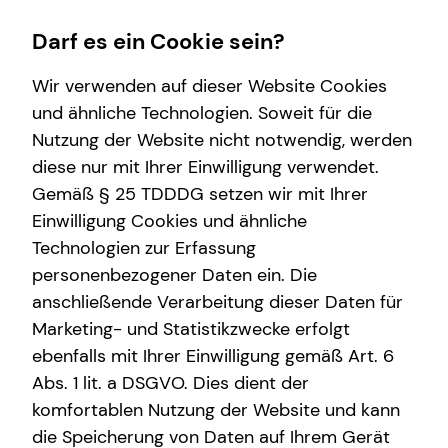
Darf es ein Cookie sein?
Wir verwenden auf dieser Website Cookies
und ähnliche Technologien. Soweit für die
Nutzung der Website nicht notwendig, werden
Betriebliche Altersvorsorge
Wissenswertes
Finanzberatung
Service
diese nur mit Ihrer Einwilligung verwendet.
Gemäß § 25 TDDDG setzen wir mit Ihrer
Arbeitnehmende
Interview
Videoberatung
Kundenportal
Einwilligung Cookies und ähnliche
Unternehmen
Über mich
Spezialisten-Netzwerk
Schadenabwicklung
Technologien zur Erfassung
personenbezogener Daten ein. Die
Anforderungen für Unrternehmen
Über tecis
Private Krankenvorsorge
anschließende Verarbeitung dieser Daten für
bAV-Bausteine für Unternehmen
Podcast
Investment
Marketing- und Statistikzwecke erfolgt
ebenfalls mit Ihrer Einwilligung gemäß Art. 6
teamzukunft
Kapitalanlage Immobilien
Dr. Michael Weber
Abs. 1 lit. a DSGVO. Dies dient der
Altersvorsorge
komfortablen Nutzung der Website und kann
die Speicherung von Daten auf Ihrem Gerät
Gewerbliche Versicherungen