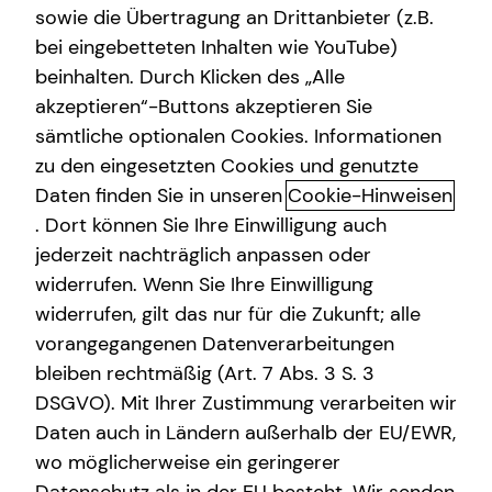
sowie die Übertragung an Drittanbieter (z.B.
Arbeitskraftabsicherung
bei eingebetteten Inhalten wie YouTube)
beinhalten. Durch Klicken des „Alle
Kindervorsorge
Dr. Michael Weber
akzeptieren“-Buttons akzeptieren Sie
Sach- und Vermögenssicherung
sämtliche optionalen Cookies. Informationen
Sales Manager
zu den eingesetzten Cookies und genutzte
Immobilienfinanzierung
in Offenburg und Umgebung
Daten finden Sie in unseren
Cookie-Hinweisen
Expat
. Dort können Sie Ihre Einwilligung auch
Kurzportrait Dr. Michael Weber
jederzeit nachträglich anpassen oder
widerrufen. Wenn Sie Ihre Einwilligung
Ich bin promovierter Ingenieur, Unternehmer, Investor und
widerrufen, gilt das nur für die Zukunft; alle
leidenschaftlicher Ausdauersportler. Mein Antrieb:
vorangegangenen Datenverarbeitungen
Neugier, Fokus und der Wille zur ständigen
bleiben rechtmäßig (Art. 7 Abs. 3 S. 3
Weiterentwicklung – für ein Leben in Freiheit, Gesundheit
DSGVO). Mit Ihrer Zustimmung verarbeiten wir
und mit Bedeutung für andere.
Daten auch in Ländern außerhalb der EU/EWR,
Mehr über mich
wo möglicherweise ein geringerer