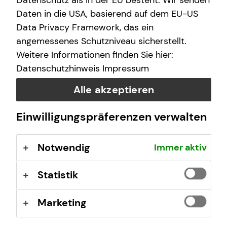
Datenschutz als in der EU besteht. Wir senden
Daten in die USA, basierend auf dem EU-US
Data Privacy Framework, das ein
angemessenes Schutzniveau sicherstellt.
Weitere Informationen finden Sie hier:
Datenschutzhinweis
Impressum
Alle akzeptieren
Einwilligungspräferenzen verwalten
Notwendig
Immer aktiv
Stärken Sie Ihre Arbeitgebermarke
Statistik
Mit einem modernen bAV-Konzept können Sie Fachkräfte
gewinnen, Mitarbeitende binden und als attraktiver
Arbeitgeber im Wettbewerb um Talente überzeugen.
Marketing