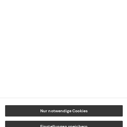
Impressum
Datenschutz
Cookie-Einstellungen
Beschwerdedialog
Offenlegung von Nachhaltigkeitsthemen
Transparenzhinweis BFSG
www.tecis.de
Nur notwendige Cookies
Einstellungen speichern