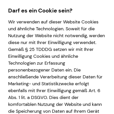
Darf es ein Cookie sein?
Wir verwenden auf dieser Website Cookies
und ähnliche Technologien. Soweit für die
Nutzung der Website nicht notwendig, werden
Betriebliche Altersvorsorge
Wissenswertes
Finanzberatung
Service
diese nur mit Ihrer Einwilligung verwendet.
Gemäß § 25 TDDDG setzen wir mit Ihrer
Arbeitnehmende
Interview
Videoberatung
Kundenportal
Einwilligung Cookies und ähnliche
Unternehmen
Über mich
Spezialisten-Netzwerk
Schadenabwicklung
Technologien zur Erfassung
personenbezogener Daten ein. Die
Anforderungen für Unrternehmen
Über tecis
Private Krankenvorsorge
anschließende Verarbeitung dieser Daten für
bAV-Bausteine für Unternehmen
Podcast
Investment
Marketing- und Statistikzwecke erfolgt
ebenfalls mit Ihrer Einwilligung gemäß Art. 6
teamzukunft
Kapitalanlage Immobilien
Abs. 1 lit. a DSGVO. Dies dient der
Altersvorsorge
komfortablen Nutzung der Website und kann
die Speicherung von Daten auf Ihrem Gerät
Gewerbliche Versicherungen