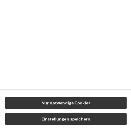
Datenschutz
Cookie-Einstellungen
Beschwerdedialog
Offenlegung von Nachhaltigkeitsthemen
Transparenzhinweis BFSG
www.tecis.de
Nur notwendige Cookies
Einstellungen speichern