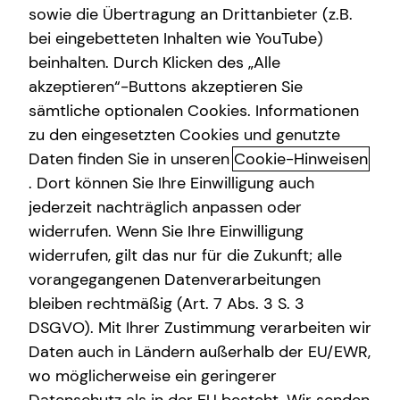
sowie die Übertragung an Drittanbieter (z.B.
Arbeitskraftabsicherung
bei eingebetteten Inhalten wie YouTube)
beinhalten. Durch Klicken des „Alle
Kindervorsorge
akzeptieren“-Buttons akzeptieren Sie
Kindervorsorge: Finanzielle
Sach- und Vermögenssicherung
sämtliche optionalen Cookies. Informationen
Sicherheit für dein Kind
zu den eingesetzten Cookies und genutzte
Immobilienfinanzierung
Daten finden Sie in unseren
Cookie-Hinweisen
Als Elternteil möchtest du deinen Kindern nicht nur Liebe
Expat
. Dort können Sie Ihre Einwilligung auch
und Geborgenheit, sondern auch finanzielle Sicherheit für
jederzeit nachträglich anpassen oder
die Zukunft bieten. Durch kluge Vorsorge lassen sich
widerrufen. Wenn Sie Ihre Einwilligung
Risiken absichern und wertvolle finanzielle Freiräume
widerrufen, gilt das nur für die Zukunft; alle
schaffen.
vorangegangenen Datenverarbeitungen
bleiben rechtmäßig (Art. 7 Abs. 3 S. 3
Schutz vor Risiken: Wichtige
DSGVO). Mit Ihrer Zustimmung verarbeiten wir
Versicherungen für dein Kind
Daten auch in Ländern außerhalb der EU/EWR,
Haftpflichtversicherung – Schutz vor unerwarteten
wo möglicherweise ein geringerer
Schäden