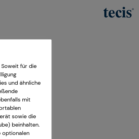
Soweit für die
lligung
ies und ähnliche
ießende
benfalls mit
fortablen
erät sowie die
ube) beinhalten.
e optionalen