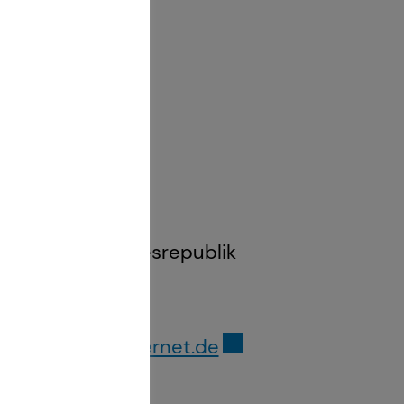
und 2 GewO Bundesrepublik
über die
gesetze-im-internet.de