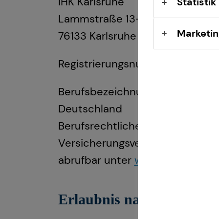
IHK Karlsruhe
Statistik
Lammstraße 13-17
Marketin
76133 Karlsruhe
Registrierungsnummer: D-RXP
Berufsbezeichnung: Versicherun
Deutschland
Berufsrechtliche Regelungen: 
Versicherungsvertrag (VVG), Ve
abrufbar unter
www.gesetze-im-
Erlaubnis nach § 34f Gew