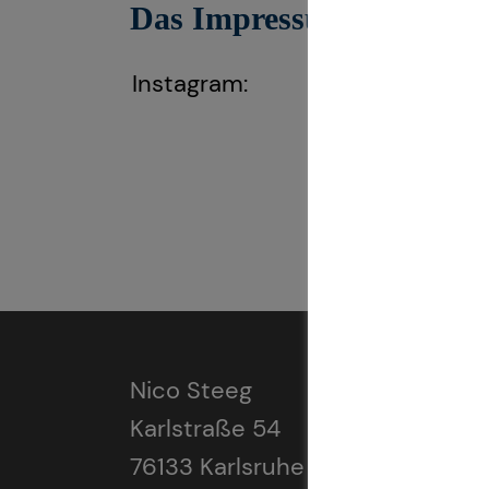
Das Impressum gilt auch f
Instagram:
https://www.in
Nico Steeg
Karlstraße 54
76133 Karlsruhe