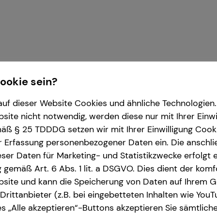
Cookie sein?
uf dieser Website Cookies und ähnliche Technologien. 
ite nicht notwendig, werden diese nur mit Ihrer Einwi
ß § 25 TDDDG setzen wir mit Ihrer Einwilligung Cook
r die tecis Finanzdienstleistungen AG
r Erfassung personenbezogener Daten ein. Die anschl
ser Daten für Marketing- und Statistikzwecke erfolgt e
ng gemäß Art. 6 Abs. 1 lit. a DSGVO. Dies dient der kom
site und kann die Speicherung von Daten auf Ihrem G
rittanbieter (z.B. bei eingebetteten Inhalten wie YouT
s „Alle akzeptieren“-Buttons akzeptieren Sie sämtlich