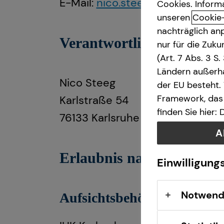
E-Mail:
nico.steeg@tecis.de
Cookies. Inform
unseren
Cookie
nachträglich anp
Verantwortlicher im Sinn
nur für die Zuk
(Art. 7 Abs. 3 S
Ländern außerha
Nico Steeg
der EU besteht.
Framework, das 
Karlstraße 54
finden Sie hier:
76133 Karlsruhe
A
Erlaubnis nach § 34d Ge
Einwilligung
Notwend
Aufsichtsbehörde: