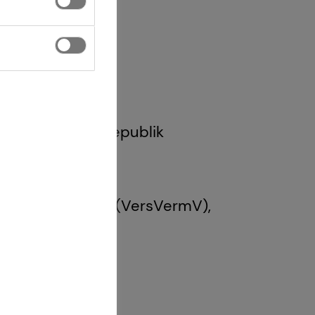
 1 GewO Bundesrepublik
Gesetz über den
g und -beratung (VersVermV),