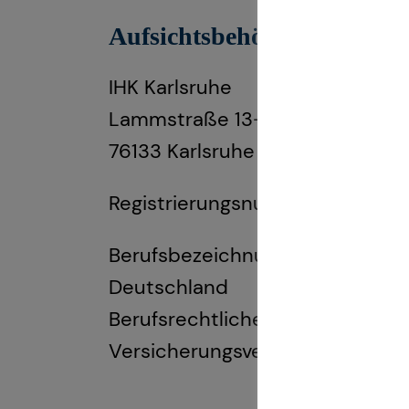
Aufsichtsbehörde:
IHK Karlsruhe
Lammstraße 13-17
76133 Karlsruhe
Registrierungsnummer: D-F-15
Berufsbezeichnung: Finanzanlage
Deutschland
Berufsrechtliche Regelungen: 
Versicherungsvermittlung und -