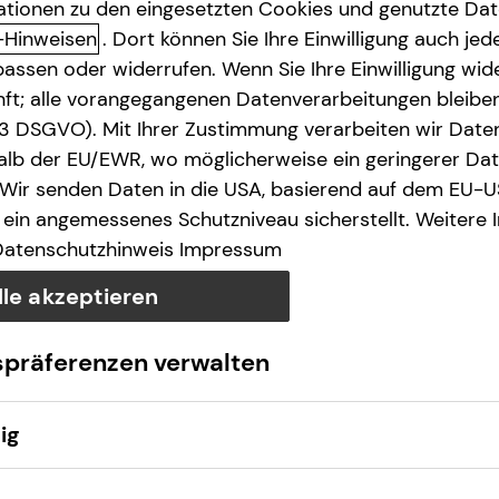
ationen zu den eingesetzten Cookies und genutzte Date
-Hinweisen
. Dort können Sie Ihre Einwilligung auch jede
assen oder widerrufen. Wenn Sie Ihre Einwilligung wide
e des § 18 Abs. 2 MStV
unft; alle vorangegangenen Datenverarbeitungen bleib
. 3 DSGVO). Mit Ihrer Zustimmung verarbeiten wir Date
lb der EU/EWR, wo möglicherweise ein geringerer Date
 Wir senden Daten in die USA, basierend auf dem EU-U
ein angemessenes Schutzniveau sicherstellt. Weitere 
Datenschutzhinweis
Impressum
lle akzeptieren
wO​
spräferenzen verwalten
ig