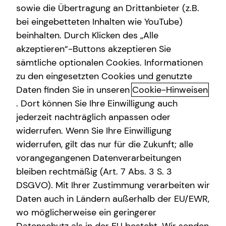
sowie die Übertragung an Drittanbieter (z.B.
bei eingebetteten Inhalten wie YouTube)
beinhalten. Durch Klicken des „Alle
akzeptieren“-Buttons akzeptieren Sie
Das ist tecis
sämtliche optionalen Cookies. Informationen
zu den eingesetzten Cookies und genutzte
Dürfen wir uns kurz vorstellen? Wir sind tecis – die
Daten finden Sie in unseren
Cookie-Hinweisen
Finanzberatung deiner Generation – und begleiten dich
auf deinem Weg in eine finanziell selbstbestimmte
. Dort können Sie Ihre Einwilligung auch
Zukunft. Altersvorsorge, Absicherung, Vermögensaufbau,
jederzeit nachträglich anpassen oder
Immobilienfinanzierung – wir sind Ansprechpartner für
widerrufen. Wenn Sie Ihre Einwilligung
die finanziellen Fragen in deinem Leben.
widerrufen, gilt das nur für die Zukunft; alle
vorangegangenen Datenverarbeitungen
Gegründet wurde die tecis Finanzdienstleistungen AG
bleiben rechtmäßig (Art. 7 Abs. 3 S. 3
bereits 1986 in Hamburg. Heute sind wir mit über 3.900
DSGVO). Mit Ihrer Zustimmung verarbeiten wir
lizenzierten Finanzberaterinnen und Finanzberatern
Daten auch in Ländern außerhalb der EU/EWR,
deutschlandweit vertreten. Uns verbindet die
Leidenschaft für das, was wir tun. Unsere Mission dabei
wo möglicherweise ein geringerer
ist es, den nachfolgenden Generationen eine bessere