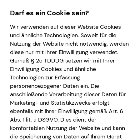
Darf es ein Cookie sein?
Wir verwenden auf dieser Website Cookies
und ähnliche Technologien. Soweit für die
Nutzung der Website nicht notwendig, werden
Investment
Finanzberatung
Wissenswertes
Service
diese nur mit Ihrer Einwilligung verwendet.
Gemäß § 25 TDDDG setzen wir mit Ihrer
Überblick
Spezialisten-Netzwerk
Über mich
Kundenportal
Einwilligung Cookies und ähnliche
Investmentfonds
Altersvorsorge
Über tecis
Schadenabwicklung
Technologien zur Erfassung
personenbezogener Daten ein. Die
Inflationsbegegnung
anschließende Verarbeitung dieser Daten für
ELTIF & AIF
Marketing- und Statistikzwecke erfolgt
ebenfalls mit Ihrer Einwilligung gemäß Art. 6
Abs. 1 lit. a DSGVO. Dies dient der
komfortablen Nutzung der Website und kann
die Speicherung von Daten auf Ihrem Gerät