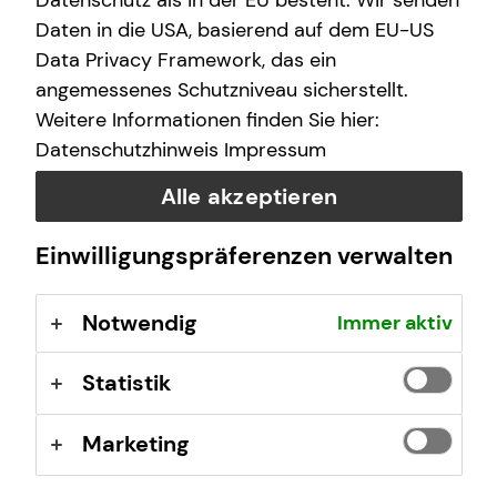
Datenschutz als in der EU besteht. Wir senden
finanzielle Zukunft zu ermöglichen.
Daten in die USA, basierend auf dem EU-US
Data Privacy Framework, das ein
Wir arbeiten an über 400 Standorten, sind untereinander
angemessenes Schutzniveau sicherstellt.
eng vernetzt und von Nord nach Süd und von West nach
Weitere Informationen finden Sie hier:
Ost mit vielen Teams vertreten.
Datenschutzhinweis
Impressum
tecis im Überblick
Alle akzeptieren
40 Jahre Erfahrung am Markt
Deutschlandweit an über 400 Standorten vertreten
Einwilligungspräferenzen verwalten
Unsere Beratungsphilosophie: Wir beraten unsere
Kundinnen und Kunden so, wie wir auch selbst
Notwendig
Immer aktiv
beraten werden möchten – ehrlich,
chancenorientiert, leidenschaftlich und kompetent.
Statistik
Stand: Januar 2026
Marketing
tecis Finanzberatung