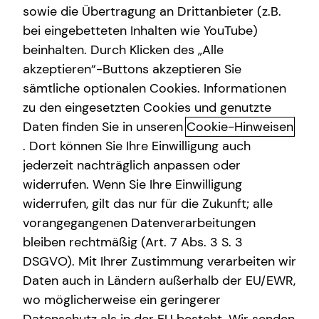
sowie die Übertragung an Drittanbieter (z.B.
Altersvorsorge
bei eingebetteten Inhalten wie YouTube)
beinhalten. Durch Klicken des „Alle
Gewerbliche Versicherungen
akzeptieren“-Buttons akzeptieren Sie
Altersvorsorge
Arbeitskraftabsicherung
sämtliche optionalen Cookies. Informationen
zu den eingesetzten Cookies und genutzte
Das Altersvorsorgedepot: Die nächste
Kindervorsorge
Daten finden Sie in unseren
Cookie-Hinweisen
Generation der privaten geförderten
Sach- und Vermögenssicherung
. Dort können Sie Ihre Einwilligung auch
Altersvorsorge
jederzeit nachträglich anpassen oder
Die private Altersvorsorgereform ist auf den Weg
widerrufen. Wenn Sie Ihre Einwilligung
gebracht und eröffnet neue Möglichkeiten beim
widerrufen, gilt das nur für die Zukunft; alle
Vermögensaufbau und bei deiner Altersvorsorge. Ab dem
vorangegangenen Datenverarbeitungen
01.01.2027 tritt sie in Kraft. Spannend daran sind vor allem
bleiben rechtmäßig (Art. 7 Abs. 3 S. 3
modernere und kostengünstigere Lösungen, mehr
DSGVO). Mit Ihrer Zustimmung verarbeiten wir
Kapitalmarktorientierung, attraktivere Förderung und die
Daten auch in Ländern außerhalb der EU/EWR,
Einbeziehung weiterer Berufsgruppen.
wo möglicherweise ein geringerer
Vorgesehen sind staatliche Zulagen von bis zu 540 Euro