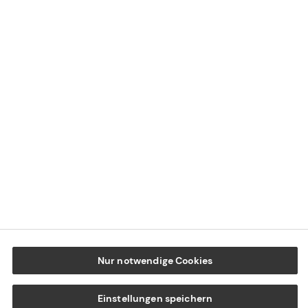
Impressum
Datenschutz
Cookie-Einstellungen
Beschwerdedialog
Offenlegung von Nachhaltigkeitsthemen
Transparenzhinweis BFSG
www.tecis.de
Nur notwendige Cookies
Einstellungen speichern