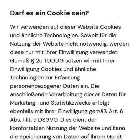
Darf es ein Cookie sein?
Wir verwenden auf dieser Website Cookies
und ähnliche Technologien. Soweit für die
Nutzung der Website nicht notwendig, werden
Wissenswertes
Service
Finanzberatung
diese nur mit Ihrer Einwilligung verwendet.
Gemäß § 25 TDDDG setzen wir mit Ihrer
Interview
Kundenportal
Videoberatung
Einwilligung Cookies und ähnliche
Über tecis
Schadenabwicklung
Spezialisten-Netzwerk
Technologien zur Erfassung
personenbezogener Daten ein. Die
Private Krankenvorsorge
anschließende Verarbeitung dieser Daten für
Immobilienfinanzierung
Marketing- und Statistikzwecke erfolgt
ebenfalls mit Ihrer Einwilligung gemäß Art. 6
Betriebliche Altersvorsorge
Abs. 1 lit. a DSGVO. Dies dient der
Investment
komfortablen Nutzung der Website und kann
die Speicherung von Daten auf Ihrem Gerät
Kapitalanlage Immobilien