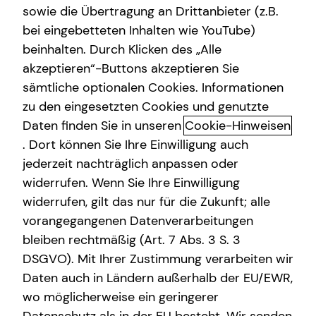
sowie die Übertragung an Drittanbieter (z.B.
Altersvorsorge
bei eingebetteten Inhalten wie YouTube)
beinhalten. Durch Klicken des „Alle
Gewerbliche Versicherungen
akzeptieren“-Buttons akzeptieren Sie
Schnelle und einfache Hilfe im
Arbeitskraftabsicherung
sämtliche optionalen Cookies. Informationen
Schadensfall
zu den eingesetzten Cookies und genutzte
Kindervorsorge
Daten finden Sie in unseren
Cookie-Hinweisen
Schließlich ist etwas passiert. Und als nächstes kommt
Sach- und Vermögenssicherung
. Dort können Sie Ihre Einwilligung auch
der „Nerv“ mit der Versicherung. Doch mit unserem neuen
jederzeit nachträglich anpassen oder
und erfahrenen Schadensmanagement läuft es jetzt
widerrufen. Wenn Sie Ihre Einwilligung
anders.
widerrufen, gilt das nur für die Zukunft; alle
Denn wir bieten dir:
vorangegangenen Datenverarbeitungen
bleiben rechtmäßig (Art. 7 Abs. 3 S. 3
Einen digitalen Service, der dir täglich rund um die
DSGVO). Mit Ihrer Zustimmung verarbeiten wir
Uhr zur Verfügung steht
Daten auch in Ländern außerhalb der EU/EWR,
Eine schnelle und unkomplizierte Hilfe.
wo möglicherweise ein geringerer
Unsere zuverlässige Unterstützung – von der
Schadensaufnahme bis zum Schadensabschluss.