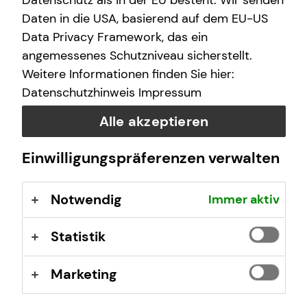
Datenschutz als in der EU besteht. Wir senden
Daten in die USA, basierend auf dem EU-US
Und das alles nur noch über eine Nummer und eine
Data Privacy Framework, das ein
Adresse: Wir kümmern uns um alles Weitere. Damit wird
angemessenes Schutzniveau sicherstellt.
die Schadensabwicklung für dich so einfach wie noch nie.
Weitere Informationen finden Sie hier:
Im Schadensfall rund um die Uhr für dich da:
Datenschutzhinweis
Impressum
040-696951710*
Alle akzeptieren
tecis-schadenmeldung@tecis.de
Einwilligungspräferenzen verwalten
oder in deinem Kundenportal
Notwendig
Immer aktiv
*kostenpflichtig je nach Telefonanbieter
Statistik
Marketing