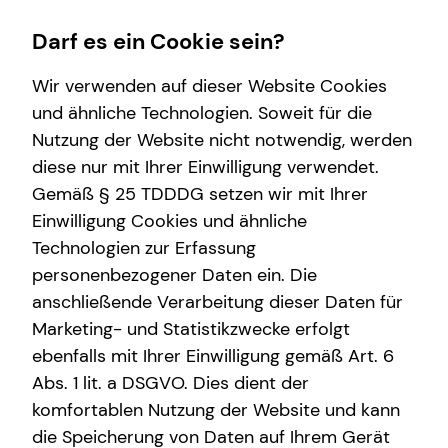
Darf es ein Cookie sein?
Wir verwenden auf dieser Website Cookies
und ähnliche Technologien. Soweit für die
Nutzung der Website nicht notwendig, werden
Wissenswertes
Service
Finanzberatung
diese nur mit Ihrer Einwilligung verwendet.
Gemäß § 25 TDDDG setzen wir mit Ihrer
Interview
Kundenportal
Videoberatung
Einwilligung Cookies und ähnliche
Über tecis
Schadenabwicklung
Spezialisten-Netzwerk
Technologien zur Erfassung
personenbezogener Daten ein. Die
Private Krankenvorsorge
anschließende Verarbeitung dieser Daten für
Immobilienfinanzierung
Marketing- und Statistikzwecke erfolgt
ebenfalls mit Ihrer Einwilligung gemäß Art. 6
Betriebliche Altersvorsorge
Abs. 1 lit. a DSGVO. Dies dient der
Investment
komfortablen Nutzung der Website und kann
die Speicherung von Daten auf Ihrem Gerät
Kapitalanlage Immobilien