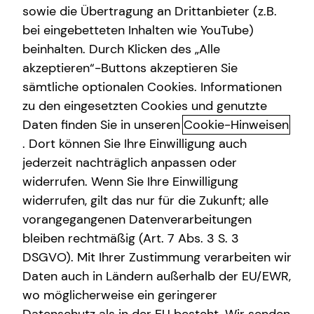
sowie die Übertragung an Drittanbieter (z.B.
bei eingebetteten Inhalten wie YouTube)
Nils Holl
beinhalten. Durch Klicken des „Alle
Gabelsbergerstraße 12
akzeptieren“-Buttons akzeptieren Sie
35398 Gießen
sämtliche optionalen Cookies. Informationen
zu den eingesetzten Cookies und genutzte
Erlaubnis nach § 34d GewO​
Daten finden Sie in unseren
Cookie-Hinweisen
. Dort können Sie Ihre Einwilligung auch
Aufsichtsbehörde:
jederzeit nachträglich anpassen oder
IHK Limburg
widerrufen. Wenn Sie Ihre Einwilligung
Walderdorffstraße 7
widerrufen, gilt das nur für die Zukunft; alle
65549 Limburg
vorangegangenen Datenverarbeitungen
bleiben rechtmäßig (Art. 7 Abs. 3 S. 3
Registrierungsnummer: D-UKM5-FCQQ6-91
DSGVO). Mit Ihrer Zustimmung verarbeiten wir
Berufsbezeichnung: Versicherungsvertreter mit Erlaubnis
Daten auch in Ländern außerhalb der EU/EWR,
nach § 34 d Abs. 1 GewO Bundesrepublik Deutschland
wo möglicherweise ein geringerer
Berufsrechtliche Regelungen: § 34 d Gewerbeordnung