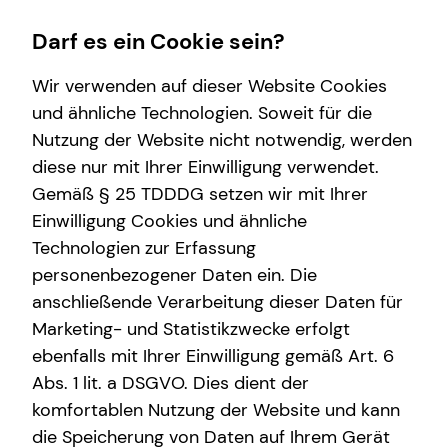
Darf es ein Cookie sein?
Wir verwenden auf dieser Website Cookies
Impressum
und ähnliche Technologien. Soweit für die
Nutzung der Website nicht notwendig, werden
Nils Holl
Wissenswertes
Finanzberatung
Service
diese nur mit Ihrer Einwilligung verwendet.
Gemäß § 25 TDDDG setzen wir mit Ihrer
Interview
Spezialisten-Netzwerk
Schadenabwicklung
Selbstständiger Repräsentant für die tecis
Einwilligung Cookies und ähnliche
Über mich
Investment
Finanzdienstleistungen AG
Technologien zur Erfassung
Gabelsbergerstraße 12
personenbezogener Daten ein. Die
Über tecis
Kapitalanlage Immobilien
35398 Gießen
anschließende Verarbeitung dieser Daten für
Immobilienfinanzierung
Marketing- und Statistikzwecke erfolgt
Mobil: +49 (171) 9564168
E-Mail:
nils.holl@tecis.de
ebenfalls mit Ihrer Einwilligung gemäß Art. 6
Abs. 1 lit. a DSGVO. Dies dient der
komfortablen Nutzung der Website und kann
Verantwortlicher im Sinne des § 18 Abs. 2
die Speicherung von Daten auf Ihrem Gerät
MStV