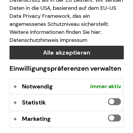
Datenschutz als in der EU besteht. Wir senden
(GewO), §§ 59 – 68 Gesetz über den
Daten in die USA, basierend auf dem EU-US
Versicherungsvertrag (VVG), Verordnung über die
Data Privacy Framework, das ein
Versicherungsvermittlung und -beratung (VersVermV),
angemessenes Schutzniveau sicherstellt.
abrufbar unter
www.gesetze-im-internet.de
Weitere Informationen finden Sie hier:
Datenschutzhinweis
Impressum
Erlaubnis nach § 34f GewO ​
Alle akzeptieren
Aufsichtsbehörde:
Einwilligungspräferenzen verwalten
IHK Limburg
Walderdorffstraße 7
Notwendig
Immer aktiv
65549 Limburg
Registrierungsnummer: D-F-146-KBHK-72
Statistik
Berufsbezeichnung: Finanzanlagenvermittler nach § 34f
Marketing
Abs. 1 Satz 1 Nr. 1 GewO Bundesrepublik Deutschland
Berufsrechtliche Regelungen: § 34 f Gewerbeordnung