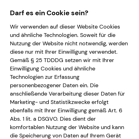
Darf es ein Cookie sein?
Wir verwenden auf dieser Website Cookies
und ähnliche Technologien. Soweit für die
Nutzung der Website nicht notwendig, werden
Wissenswertes
Arbeitskraftabsicherung
Service
Finanzberatung
diese nur mit Ihrer Einwilligung verwendet.
Gemäß § 25 TDDDG setzen wir mit Ihrer
Über mich
Überblick
Kundenportal
Videoberatung
Einwilligung Cookies und ähnliche
Über tecis
bei Vorerkrankungen
Schadenabwicklung
Spezialisten-Netzwerk
Technologien zur Erfassung
personenbezogener Daten ein. Die
Private Krankenvorsorge
anschließende Verarbeitung dieser Daten für
Immobilienfinanzierung
Marketing- und Statistikzwecke erfolgt
ebenfalls mit Ihrer Einwilligung gemäß Art. 6
Betriebliche Altersvorsorge
Abs. 1 lit. a DSGVO. Dies dient der
Investment
komfortablen Nutzung der Website und kann
die Speicherung von Daten auf Ihrem Gerät
Kapitalanlage Immobilien