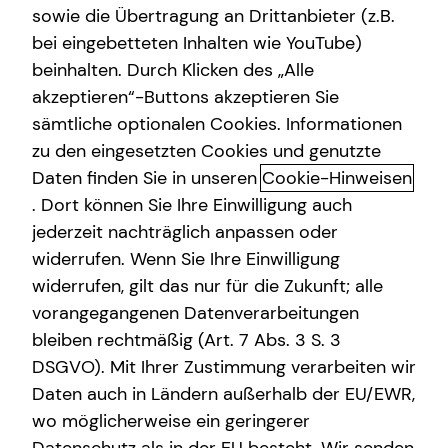
sowie die Übertragung an Drittanbieter (z.B.
Altersvorsorge
bei eingebetteten Inhalten wie YouTube)
beinhalten. Durch Klicken des „Alle
Gewerbliche Versicherungen
akzeptieren“-Buttons akzeptieren Sie
Kindervorsorge: Finanzielle
Kindervorsorge
sämtliche optionalen Cookies. Informationen
Sicherheit für dein Kind
zu den eingesetzten Cookies und genutzte
Sach- und Vermögenssicherung
Daten finden Sie in unseren
Cookie-Hinweisen
Als Elternteil möchtest du deinen Kindern nicht nur Liebe
Expat
. Dort können Sie Ihre Einwilligung auch
und Geborgenheit, sondern auch finanzielle Sicherheit für
jederzeit nachträglich anpassen oder
die Zukunft bieten. Durch kluge Vorsorge lassen sich
widerrufen. Wenn Sie Ihre Einwilligung
Risiken absichern und wertvolle finanzielle Freiräume
widerrufen, gilt das nur für die Zukunft; alle
schaffen.
vorangegangenen Datenverarbeitungen
bleiben rechtmäßig (Art. 7 Abs. 3 S. 3
Schutz vor Risiken: Wichtige
DSGVO). Mit Ihrer Zustimmung verarbeiten wir
Versicherungen für dein Kind
Daten auch in Ländern außerhalb der EU/EWR,
Haftpflichtversicherung – Schutz vor unerwarteten
wo möglicherweise ein geringerer
Schäden