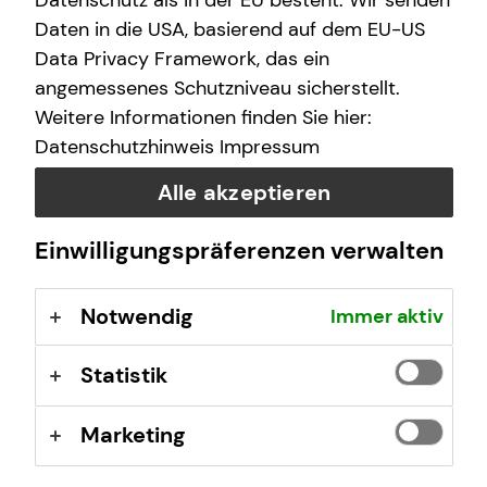
Datenschutz als in der EU besteht. Wir senden
(GewO), §§ 59 – 68 Gesetz über den
Daten in die USA, basierend auf dem EU-US
Versicherungsvertrag (VVG), Verordnung über die
Data Privacy Framework, das ein
Versicherungsvermittlung und -beratung (VersVermV),
angemessenes Schutzniveau sicherstellt.
abrufbar unter
www.gesetze-im-internet.de
Weitere Informationen finden Sie hier:
Datenschutzhinweis
Impressum
Erlaubnis nach § 34f GewO ​
Alle akzeptieren
Aufsichtsbehörde:
Einwilligungspräferenzen verwalten
IHK Südlicher Oberrhein Freiburg
Schnewlinstraße 11-13
Notwendig
Immer aktiv
79098 Freiburg
Registrierungsnummer: D-F-126-FR5C-59
Statistik
Berufsbezeichnung: Finanzanlagenvermittler nach § 34f
Marketing
Abs. 1 Satz 1 Nr. 1 GewO Bundesrepublik Deutschland
Berufsrechtliche Regelungen: § 34 f Gewerbeordnung