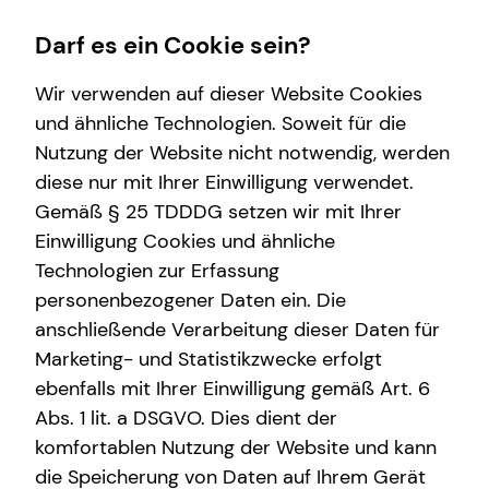
Darf es ein Cookie sein?
Wir verwenden auf dieser Website Cookies
Impressum
und ähnliche Technologien. Soweit für die
Nutzung der Website nicht notwendig, werden
Rico Fucci
Karriere-Infos
Wissenswertes
Service
Finanzberatung
diese nur mit Ihrer Einwilligung verwendet.
Gemäß § 25 TDDDG setzen wir mit Ihrer
Karrierechancen
Über mich
Kundenportal
Immobilienfinanzierung
Selbstständiger Repräsentant für die tecis
Einwilligung Cookies und ähnliche
Über tecis
Investment
Finanzdienstleistungen AG
Technologien zur Erfassung
Poststraße 5
personenbezogener Daten ein. Die
Altersvorsorge
79098 Freiburg
anschließende Verarbeitung dieser Daten für
Marketing- und Statistikzwecke erfolgt
Mobil: +49 (162) 8508215
E-Mail:
rico.fucci@tecis.de
ebenfalls mit Ihrer Einwilligung gemäß Art. 6
Abs. 1 lit. a DSGVO. Dies dient der
komfortablen Nutzung der Website und kann
Verantwortlicher im Sinne des § 18 Abs. 2
die Speicherung von Daten auf Ihrem Gerät
MStV