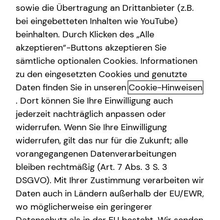
sowie die Übertragung an Drittanbieter (z.B.
bei eingebetteten Inhalten wie YouTube)
Rico Fucci
beinhalten. Durch Klicken des „Alle
Poststraße 5
akzeptieren“-Buttons akzeptieren Sie
79098 Freiburg
sämtliche optionalen Cookies. Informationen
zu den eingesetzten Cookies und genutzte
Erlaubnis nach § 34d GewO​
Daten finden Sie in unseren
Cookie-Hinweisen
. Dort können Sie Ihre Einwilligung auch
Aufsichtsbehörde:
jederzeit nachträglich anpassen oder
IHK Südlicher Oberrhein Freiburg
widerrufen. Wenn Sie Ihre Einwilligung
Schnewlinstraße 11-13
widerrufen, gilt das nur für die Zukunft; alle
79098 Freiburg
vorangegangenen Datenverarbeitungen
bleiben rechtmäßig (Art. 7 Abs. 3 S. 3
Registrierungsnummer: D-LBPG-0KEFQ-01
DSGVO). Mit Ihrer Zustimmung verarbeiten wir
Berufsbezeichnung: Versicherungsvertreter mit Erlaubnis
Daten auch in Ländern außerhalb der EU/EWR,
nach § 34 d Abs. 1 GewO Bundesrepublik Deutschland
wo möglicherweise ein geringerer
Berufsrechtliche Regelungen: § 34 d Gewerbeordnung