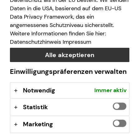
Datenschutz als in der EU besteht. Wir senden
Freitag
10:00 - 20:00 Uhr
Daten in die USA, basierend auf dem EU-US
Data Privacy Framework, das ein
Samstag
10:00 - 13:00 Uhr
angemessenes Schutzniveau sicherstellt.
Weitere Informationen finden Sie hier:
Datenschutzhinweis
Impressum
Selbstverständlich sind auch Termine außerhalb
dieser Geschäftszeiten auf Anfrage möglich.
Alle akzeptieren
Einwilligungspräferenzen verwalten
Kontaktformular
Notwendig
Immer aktiv
Statistik
Marketing