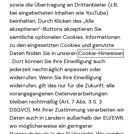
sowie die Übertragung an Drittanbieter (z.B.
bei eingebetteten Inhalten wie YouTube)
+49 (157) 76459768
beinhalten. Durch Klicken des „Alle
akzeptieren“-Buttons akzeptieren Sie
sämtliche optionalen Cookies. Informationen
zu den eingesetzten Cookies und genutzte
Daten finden Sie in unseren
Cookie-Hinweisen
. Dort können Sie Ihre Einwilligung auch
jederzeit nachträglich anpassen oder
Geschäftszeiten
widerrufen. Wenn Sie Ihre Einwilligung
widerrufen, gilt das nur für die Zukunft; alle
Montag
10:00 - 20:00 Uhr
vorangegangenen Datenverarbeitungen
bleiben rechtmäßig (Art. 7 Abs. 3 S. 3
Dienstag
10:00 - 20:00 Uhr
DSGVO). Mit Ihrer Zustimmung verarbeiten wir
Mittwoch
10:00 - 20:00 Uhr
Daten auch in Ländern außerhalb der EU/EWR,
wo möglicherweise ein geringerer
Donnerstag
10:00 - 20:00 Uhr