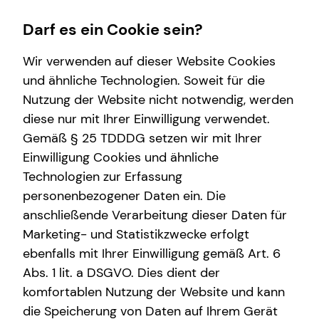
Darf es ein Cookie sein?
Wir verwenden auf dieser Website Cookies
Saskia Bertram
Teamleiterin
und ähnliche Technologien. Soweit für die
Nutzung der Website nicht notwendig, werden
Karriere-Infos
Finanzberatung
Wissenswertes
Service
diese nur mit Ihrer Einwilligung verwendet.
Gemäß § 25 TDDDG setzen wir mit Ihrer
Karrierechancen
Investment
Über mich
Kundenportal
Einwilligung Cookies und ähnliche
Initiativbewerbung
Kapitalanlage Immobilien
Über tecis
Schadenabwicklung
E-Mail
Anruf
Maps
vCard
Technologien zur Erfassung
personenbezogener Daten ein. Die
Altersvorsorge
Podcast
anschließende Verarbeitung dieser Daten für
Kindervorsorge
Interview
Marketing- und Statistikzwecke erfolgt
ebenfalls mit Ihrer Einwilligung gemäß Art. 6
saskia.bertram@tecis.de
Abs. 1 lit. a DSGVO. Dies dient der
komfortablen Nutzung der Website und kann
Klarissengasse 2
die Speicherung von Daten auf Ihrem Gerät
48143 Münster