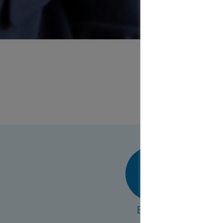
Thor
in Heidel
E-Mail