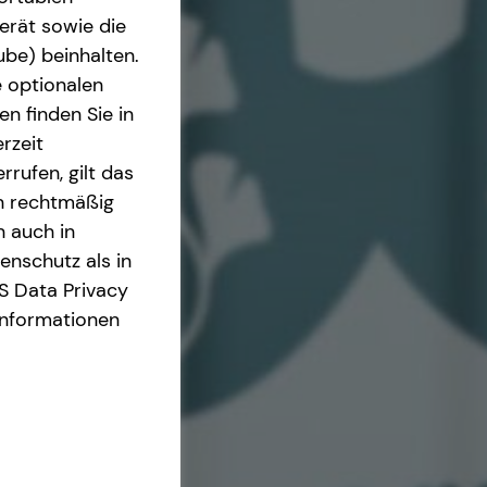
erät sowie die
ube) beinhalten.
e optionalen
n finden Sie in
rzeit
rrufen, gilt das
en rechtmäßig
n auch in
nschutz als in
S Data Privacy
Informationen