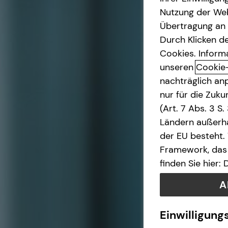
Nutzung der Web
Betriebliche Altersvorsorge
Übertragung an D
Durch Klicken de
Investment
Cookies. Inform
unseren
Cookie
nachträglich anp
Kapitalanlage Immobilien
nur für die Zuk
(Art. 7 Abs. 3 S
Altersvorsorge
Ländern außerha
der EU besteht.
Gewerbliche Versicherungen
Framework, das 
finden Sie hier:
Arbeitskraftabsicherung
A
Kindervorsorge
Einwilligung