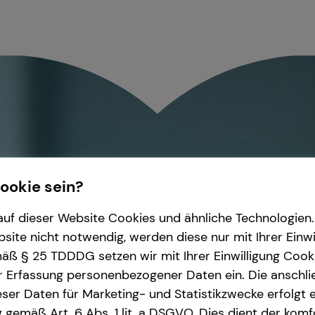
Cookie sein?
uf dieser Website Cookies und ähnliche Technologien. 
ite nicht notwendig, werden diese nur mit Ihrer Einwi
ß § 25 TDDDG setzen wir mit Ihrer Einwilligung Cook
r Erfassung personenbezogener Daten ein. Die anschl
ser Daten für Marketing- und Statistikzwecke erfolgt e
ng gemäß Art. 6 Abs. 1 lit. a DSGVO. Dies dient der kom