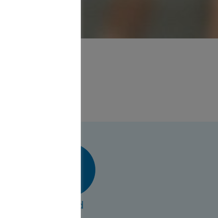
nager
 Heidelberg
vCard