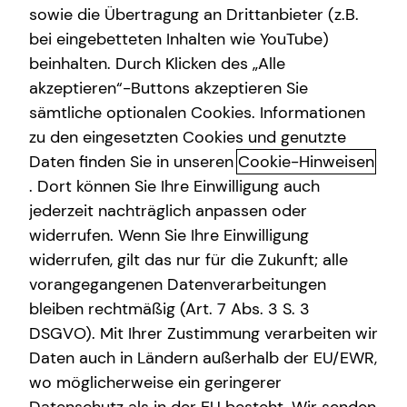
sowie die Übertragung an Drittanbieter (z.B.
Altersvorsorge
bei eingebetteten Inhalten wie YouTube)
beinhalten. Durch Klicken des „Alle
Gewerbliche Versicherungen
akzeptieren“-Buttons akzeptieren Sie
Financial advice for expats
Arbeitskraftabsicherung
sämtliche optionalen Cookies. Informationen
zu den eingesetzten Cookies und genutzte
Living and working in a new country comes with great
Kindervorsorge
Daten finden Sie in unseren
Cookie-Hinweisen
opportunities – and unique financial challenges. Let’s turn
Sach- und Vermögenssicherung
complexity into clarity.
. Dort können Sie Ihre Einwilligung auch
jederzeit nachträglich anpassen oder
Expat
tecis has been successfully advising expats across
widerrufen. Wenn Sie Ihre Einwilligung
Germany on financial planning for many years. Together
widerrufen, gilt das nur für die Zukunft; alle
with you, I develop a tailored solution designed
vorangegangenen Datenverarbeitungen
specifically for your unique situation as an expat – from
bleiben rechtmäßig (Art. 7 Abs. 3 S. 3
your arrival in Germany and starting your career to long-
DSGVO). Mit Ihrer Zustimmung verarbeiten wir
term life planning.
Daten auch in Ländern außerhalb der EU/EWR,
Reliable support in your language
wo möglicherweise ein geringerer