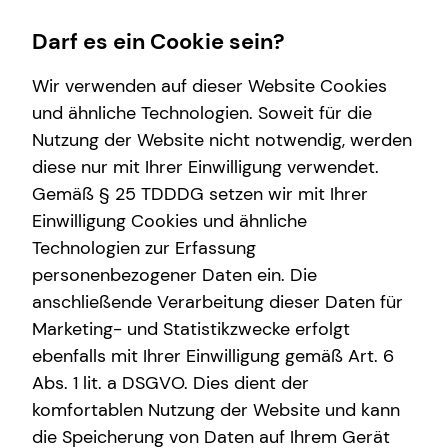
Darf es ein Cookie sein?
Wir verwenden auf dieser Website Cookies
und ähnliche Technologien. Soweit für die
Nutzung der Website nicht notwendig, werden
Karriere-Infos
Finanzberatung
Service
Wissenswertes
diese nur mit Ihrer Einwilligung verwendet.
Gemäß § 25 TDDDG setzen wir mit Ihrer
Karrierechancen
Videoberatung
Kundenportal
Interview
Einwilligung Cookies und ähnliche
Initiativbewerbung
Spezialisten-Netzwerk
Schadenabwicklung
Über tecis
Technologien zur Erfassung
personenbezogener Daten ein. Die
Private Krankenvorsorge
Über mich
anschließende Verarbeitung dieser Daten für
Immobilienfinanzierung
Marketing- und Statistikzwecke erfolgt
ebenfalls mit Ihrer Einwilligung gemäß Art. 6
Betriebliche Altersvorsorge
Abs. 1 lit. a DSGVO. Dies dient der
Investment
komfortablen Nutzung der Website und kann
die Speicherung von Daten auf Ihrem Gerät
Kapitalanlage Immobilien