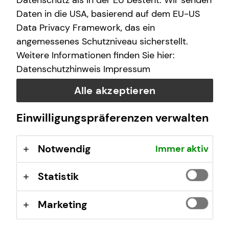
Datenschutz als in der EU besteht. Wir senden
I help you understand the German system and make
Daten in die USA, basierend auf dem EU-US
smart financial decisions – no matter where you come
Data Privacy Framework, das ein
from.
angemessenes Schutzniveau sicherstellt.
Weitere Informationen finden Sie hier:
Datenschutzhinweis
Impressum
What makes my financial advice
Alle akzeptieren
unique?
Einwilligungspräferenzen verwalten
New to Germany?
Notwendig
Immer aktiv
Statistik
Marketing