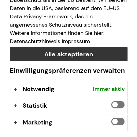
Datenschutz als in der EU besteht. Wir senden
finanzielle Zukunft zu ermöglichen.
Daten in die USA, basierend auf dem EU-US
Data Privacy Framework, das ein
Wir arbeiten an über 400 Standorten, sind untereinander
angemessenes Schutzniveau sicherstellt.
eng vernetzt und von Nord nach Süd und von West nach
Weitere Informationen finden Sie hier:
Ost mit vielen Teams vertreten.
Datenschutzhinweis
Impressum
tecis im Überblick
Alle akzeptieren
40 Jahre Erfahrung am Markt
Deutschlandweit an über 400 Standorten vertreten
Einwilligungspräferenzen verwalten
Unsere Beratungsphilosophie: Wir beraten unsere
Kundinnen und Kunden so, wie wir auch selbst
Notwendig
Immer aktiv
beraten werden möchten – ehrlich,
chancenorientiert, leidenschaftlich und kompetent.
Statistik
Stand: Januar 2026
Marketing
tecis Finanzberatung