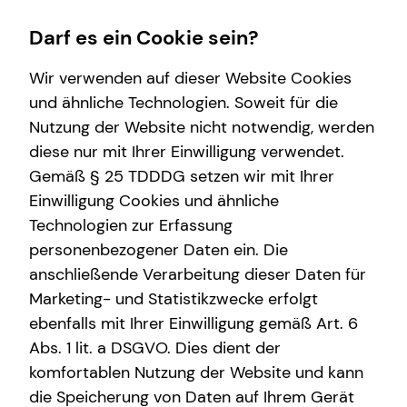
Darf es ein Cookie sein?
Wir verwenden auf dieser Website Cookies
und ähnliche Technologien. Soweit für die
Nutzung der Website nicht notwendig, werden
Finanzberatung
Service
Wissenswertes
diese nur mit Ihrer Einwilligung verwendet.
Gemäß § 25 TDDDG setzen wir mit Ihrer
Investment
Kundenportal
Über mich
Einwilligung Cookies und ähnliche
Kapitalanlage Immobilien
Schadenabwicklung
Über tecis
Technologien zur Erfassung
personenbezogener Daten ein. Die
Immobilienfinanzierung
Podcast
anschließende Verarbeitung dieser Daten für
Altersvorsorge
Interview
Marketing- und Statistikzwecke erfolgt
ebenfalls mit Ihrer Einwilligung gemäß Art. 6
Arbeitskraftabsicherung
Abs. 1 lit. a DSGVO. Dies dient der
Kindervorsorge
komfortablen Nutzung der Website und kann
die Speicherung von Daten auf Ihrem Gerät
Spezialisten-Netzwerk