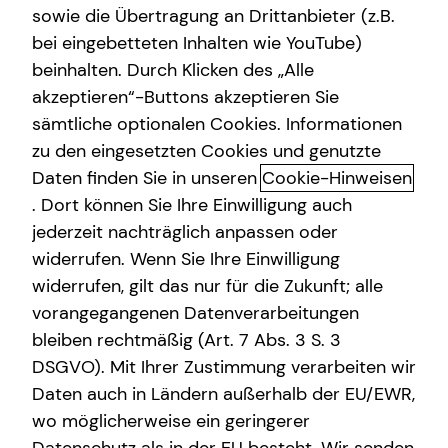
sowie die Übertragung an Drittanbieter (z.B.
Videoberatung
bei eingebetteten Inhalten wie YouTube)
beinhalten. Durch Klicken des „Alle
akzeptieren“-Buttons akzeptieren Sie
Das ist tecis
sämtliche optionalen Cookies. Informationen
zu den eingesetzten Cookies und genutzte
Dürfen wir uns kurz vorstellen? Wir sind tecis – die
Daten finden Sie in unseren
Cookie-Hinweisen
Finanzberatung deiner Generation – und begleiten dich
auf deinem Weg in eine finanziell selbstbestimmte
. Dort können Sie Ihre Einwilligung auch
Zukunft. Altersvorsorge, Absicherung, Vermögensaufbau,
jederzeit nachträglich anpassen oder
Immobilienfinanzierung – wir sind Ansprechpartner für
widerrufen. Wenn Sie Ihre Einwilligung
die finanziellen Fragen in deinem Leben.
widerrufen, gilt das nur für die Zukunft; alle
vorangegangenen Datenverarbeitungen
Gegründet wurde die tecis Finanzdienstleistungen AG
bleiben rechtmäßig (Art. 7 Abs. 3 S. 3
bereits 1986 in Hamburg. Heute sind wir mit über 3.900
DSGVO). Mit Ihrer Zustimmung verarbeiten wir
lizenzierten Finanzberaterinnen und Finanzberatern
Daten auch in Ländern außerhalb der EU/EWR,
deutschlandweit vertreten. Uns verbindet die
Leidenschaft für das, was wir tun. Unsere Mission dabei
wo möglicherweise ein geringerer
ist es, den nachfolgenden Generationen eine bessere