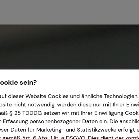
Cookie sein?
uf dieser Website Cookies und ähnliche Technologien. 
ite nicht notwendig, werden diese nur mit Ihrer Einwi
ß § 25 TDDDG setzen wir mit Ihrer Einwilligung Cook
r Erfassung personenbezogener Daten ein. Die anschl
ser Daten für Marketing- und Statistikzwecke erfolgt e
ng gemäß Art. 6 Abs. 1 lit. a DSGVO. Dies dient der kom