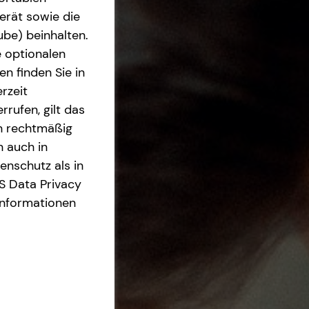
erät sowie die
ube) beinhalten.
e optionalen
n finden Sie in
rzeit
rrufen, gilt das
en rechtmäßig
n auch in
nschutz als in
S Data Privacy
Informationen