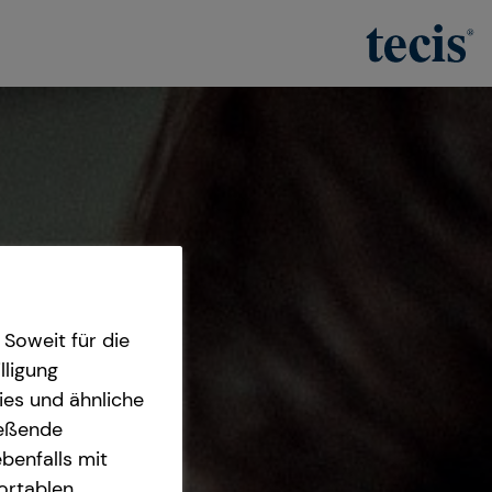
Soweit für die
lligung
ies und ähnliche
ießende
benfalls mit
fortablen