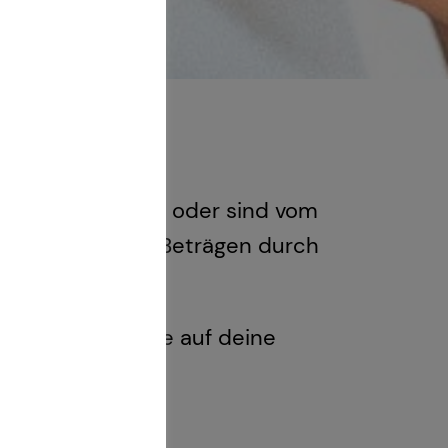
n aber nicht wie oder sind vom
hon mit kleinen Beträgen durch
emer erreichen.
en und finde eine auf deine