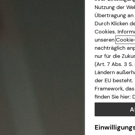
Nutzung der Web
Betriebliche Altersvorsorge
Übertragung an D
Durch Klicken de
Investment
Cookies. Inform
unseren
Cookie
nachträglich anp
Kapitalanlage Immobilien
nur für die Zuk
(Art. 7 Abs. 3 S
Altersvorsorge
Ländern außerha
der EU besteht.
Gewerbliche Versicherungen
Framework, das 
finden Sie hier:
Arbeitskraftabsicherung
A
Kindervorsorge
Einwilligung