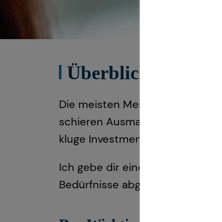
Überblick Investm
Die meisten Menschen möchten g
schieren Ausmaß der Möglichkei
kluge Investments die individu
Ich gebe dir einen Überblick üb
Bedürfnisse abgestimmte Anlage