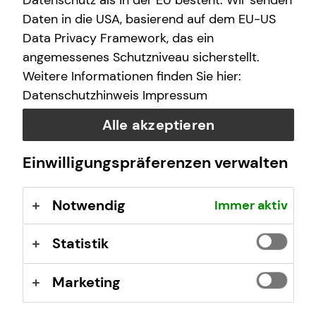
Datenschutz als in der EU besteht. Wir senden
einer hohen Produktvielfalt und einem
Daten in die USA, basierend auf dem EU-US
anbieterübergreifenden Produktauswahlprozess,
Data Privacy Framework, das ein
erarbeiten wir passende Lösungen, die so individuell sind
wie du. Zusammen sind wir teamzukunft.
angemessenes Schutzniveau sicherstellt.
Weitere Informationen finden Sie hier:
Individuelle Arbeitskraftabsicherung, betriebliche
Datenschutzhinweis
Impressum
Altersvorsorge, Investment, private Krankenversicherung,
Immobilienfinanzierung und Kapitalanlageimmobilien –
Alle akzeptieren
für jeden Beratungsbereich stehen dir hochqualifizierte
Spezialistinnen und Spezialisten zur Verfügung.
Einwilligungspräferenzen verwalten
Notwendig
Immer aktiv
Statistik
Bitte akzeptieren Sie Marketing Cookies, damit
Sie das Video anschauen können.
Cookie-Einstellungen öffnen
Marketing