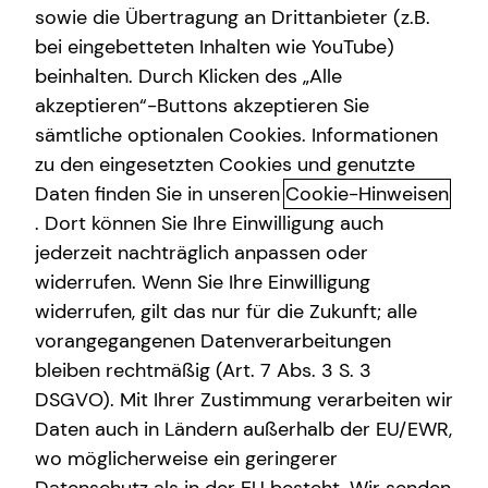
sowie die Übertragung an Drittanbieter (z.B.
Altersvorsorge
bei eingebetteten Inhalten wie YouTube)
beinhalten. Durch Klicken des „Alle
Gewerbliche Versicherungen
akzeptieren“-Buttons akzeptieren Sie
Wir sind teamzukunft
Arbeitskraftabsicherung
sämtliche optionalen Cookies. Informationen
zu den eingesetzten Cookies und genutzte
Als Finanzberatung deiner Generation setzen wir auf eine
Kindervorsorge
Daten finden Sie in unseren
Cookie-Hinweisen
Kommunikation auf Augenhöhe: Offen, direkt und
Sach- und Vermögenssicherung
persönlich.
. Dort können Sie Ihre Einwilligung auch
jederzeit nachträglich anpassen oder
Expat
widerrufen. Wenn Sie Ihre Einwilligung
widerrufen, gilt das nur für die Zukunft; alle
vorangegangenen Datenverarbeitungen
bleiben rechtmäßig (Art. 7 Abs. 3 S. 3
DSGVO). Mit Ihrer Zustimmung verarbeiten wir
tecis hat es sich zur Aufgabe gemacht, den
Daten auch in Ländern außerhalb der EU/EWR,
nachfolgenden Generationen eine bessere finanzielle
wo möglicherweise ein geringerer
Zukunft zu ermöglichen. Mit höchster Professionalität,