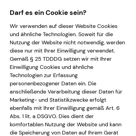
Darf es ein Cookie sein?
Wir verwenden auf dieser Website Cookies
und ähnliche Technologien. Soweit für die
Nutzung der Website nicht notwendig, werden
Wissenswertes
Service
Finanzberatung
Karriere-Infos
diese nur mit Ihrer Einwilligung verwendet.
Gemäß § 25 TDDDG setzen wir mit Ihrer
Über mich
Kundenportal
Videoberatung
Karrierechancen
Einwilligung Cookies und ähnliche
Über tecis
Schadenabwicklung
Spezialisten-Netzwerk
Initiativbewerbung
Technologien zur Erfassung
personenbezogener Daten ein. Die
Podcast
Private Krankenvorsorge
anschließende Verarbeitung dieser Daten für
teamzukunft
Immobilienfinanzierung
Marketing- und Statistikzwecke erfolgt
ebenfalls mit Ihrer Einwilligung gemäß Art. 6
Betriebliche Altersvorsorge
Abs. 1 lit. a DSGVO. Dies dient der
Investment
komfortablen Nutzung der Website und kann
die Speicherung von Daten auf Ihrem Gerät
Kapitalanlage Immobilien