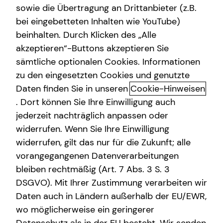
sowie die Übertragung an Drittanbieter (z.B.
Altersvorsorge
bei eingebetteten Inhalten wie YouTube)
beinhalten. Durch Klicken des „Alle
Gewerbliche Versicherungen
akzeptieren“-Buttons akzeptieren Sie
Kamera läuft. Beratung auch.
Arbeitskraftabsicherung
sämtliche optionalen Cookies. Informationen
zu den eingesetzten Cookies und genutzte
In der Videoberatung erhältst du von mir Antworten auf
Kindervorsorge
Daten finden Sie in unseren
Cookie-Hinweisen
deine persönlichen Finanzfragen im digitalen Gespräch.
Sach- und Vermögenssicherung
Stelle jetzt gemeinsam mit mir deinen eigenen Finanzplan
. Dort können Sie Ihre Einwilligung auch
auf oder lass deine Versicherungs- und Finanzverträge
jederzeit nachträglich anpassen oder
Expat
checken, um monatlich zu sparen oder mehr Leistung zu
widerrufen. Wenn Sie Ihre Einwilligung
bekommen! Ich berate dich persönlich, direkt und
widerrufen, gilt das nur für die Zukunft; alle
unkompliziert – ganz bequem per Video.
vorangegangenen Datenverarbeitungen
bleiben rechtmäßig (Art. 7 Abs. 3 S. 3
DSGVO). Mit Ihrer Zustimmung verarbeiten wir
Daten auch in Ländern außerhalb der EU/EWR,
Die Vorteile meiner Videoberatung
wo möglicherweise ein geringerer