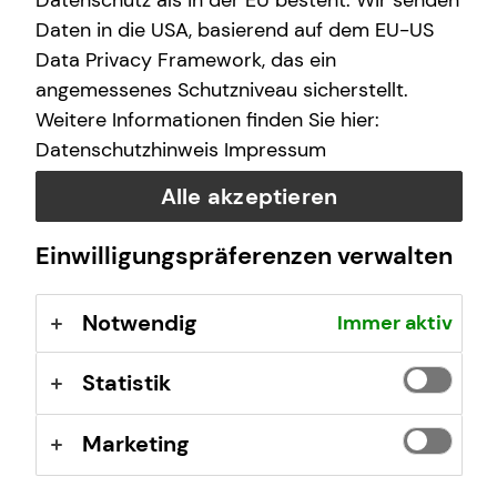
Datenschutz als in der EU besteht. Wir senden
Unkompliziert und ortsunabhängig Finanzen
Daten in die USA, basierend auf dem EU-US
checken
Data Privacy Framework, das ein
Keine Installation einer zusätzlichen Software oder
App notwendig
angemessenes Schutzniveau sicherstellt.
Inhalte und Unterlagen auf deinem Bildschirm
Weitere Informationen finden Sie hier:
mitverfolgen
Datenschutzhinweis
Impressum
Bequemer Online-Abschluss per E-Signatur
Alle akzeptieren
Jetzt beraten lassen
Einwilligungspräferenzen verwalten
Notwendig
Immer aktiv
Statistik
Marketing