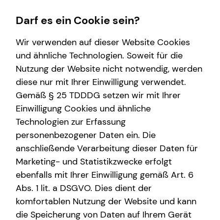
Darf es ein Cookie sein?
Wir verwenden auf dieser Website Cookies
und ähnliche Technologien. Soweit für die
Nutzung der Website nicht notwendig, werden
Wissenswertes
Service
Finanzberatung
Karriere-Infos
diese nur mit Ihrer Einwilligung verwendet.
Gemäß § 25 TDDDG setzen wir mit Ihrer
Über mich
Kundenportal
Videoberatung
Karrierechancen
Einwilligung Cookies und ähnliche
Über tecis
Schadenabwicklung
Spezialisten-Netzwerk
Initiativbewerbung
Technologien zur Erfassung
personenbezogener Daten ein. Die
Podcast
Private Krankenvorsorge
anschließende Verarbeitung dieser Daten für
teamzukunft
Immobilienfinanzierung
Marketing- und Statistikzwecke erfolgt
ebenfalls mit Ihrer Einwilligung gemäß Art. 6
Betriebliche Altersvorsorge
Abs. 1 lit. a DSGVO. Dies dient der
Investment
komfortablen Nutzung der Website und kann
die Speicherung von Daten auf Ihrem Gerät
Kapitalanlage Immobilien