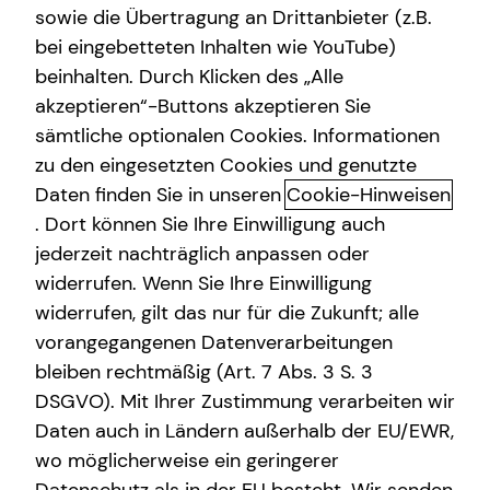
sowie die Übertragung an Drittanbieter (z.B.
Gewerbliche Versicherungen
bei eingebetteten Inhalten wie YouTube)
beinhalten. Durch Klicken des „Alle
Arbeitskraftabsicherung
akzeptieren“-Buttons akzeptieren Sie
Mit der betrieblichen
Kindervorsorge
sämtliche optionalen Cookies. Informationen
Altersvorsorge doppelt
zu den eingesetzten Cookies und genutzte
Sach- und Vermögenssicherung
profitieren: So kannst du die
Daten finden Sie in unseren
Cookie-Hinweisen
. Dort können Sie Ihre Einwilligung auch
gesetzliche Rente aufstocken
jederzeit nachträglich anpassen oder
widerrufen. Wenn Sie Ihre Einwilligung
Wenn du die Nachrichten verfolgst, weißt du es
vermutlich: Die gesetzliche Rente wird kaum reichen, um
widerrufen, gilt das nur für die Zukunft; alle
den gewohnten Lebensstandard zu erhalten. Wenn du im
vorangegangenen Datenverarbeitungen
Alter mehr als nur eine Grundsicherung haben willst,
bleiben rechtmäßig (Art. 7 Abs. 3 S. 3
musst du selbst aktiv werden und handeln.
DSGVO). Mit Ihrer Zustimmung verarbeiten wir
Daten auch in Ländern außerhalb der EU/EWR,
Eine Möglichkeit dafür ist die betriebliche Altersvorsorge.
wo möglicherweise ein geringerer
Dank Steuervorteilen und Einsparungen bei den