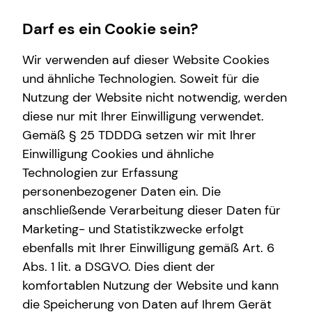
Darf es ein Cookie sein?
Wir verwenden auf dieser Website Cookies
und ähnliche Technologien. Soweit für die
Nutzung der Website nicht notwendig, werden
Immobilienfinanzierung
Wissenswertes
Finanzberatung
Service
Karriere-Infos
diese nur mit Ihrer Einwilligung verwendet.
Gemäß § 25 TDDDG setzen wir mit Ihrer
Überblick
Über mich
Videoberatung
Kundenportal
Karrierechancen
Einwilligung Cookies und ähnliche
Wohnriester
Über tecis
Spezialisten-Netzwerk
Schadenabwicklung
Initiativbewerbung
Technologien zur Erfassung
personenbezogener Daten ein. Die
Finanzierungswege
Podcast
Private Krankenvorsorge
anschließende Verarbeitung dieser Daten für
Energetische Sanierung
teamzukunft
Betriebliche Altersvorsorge
Marketing- und Statistikzwecke erfolgt
ebenfalls mit Ihrer Einwilligung gemäß Art. 6
Zinsrechner
Investment
Abs. 1 lit. a DSGVO. Dies dient der
Kapitalanlage Immobilien
komfortablen Nutzung der Website und kann
die Speicherung von Daten auf Ihrem Gerät
Altersvorsorge