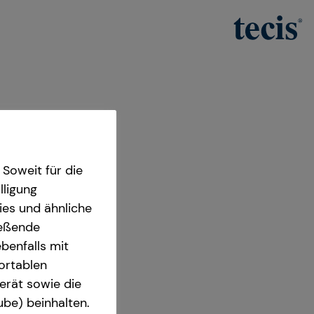
Soweit für die
lligung
ies und ähnliche
ießende
benfalls mit
fortablen
erät sowie die
ube) beinhalten.