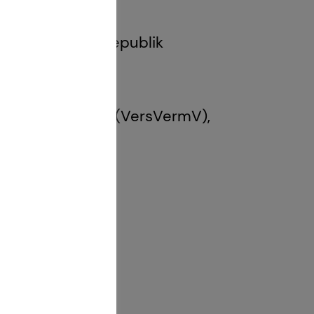
 1 GewO Bundesrepublik
Gesetz über den
g und -beratung (VersVermV),