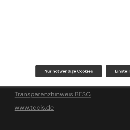
Impressum
Datenschutz
Cookie-Einstellungen
Beschwerdedialog
Nur notwendige Cookies
Einstel
Offenlegung von
Nachhaltigkeitsthemen
Transparenzhinweis BFSG
www.tecis.de