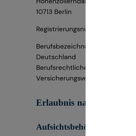
Hohenzollerndamm 174-177
10713 Berlin
Registrierungsnummer: D-F-10
Berufsbezeichnung: Finanzanlage
Deutschland
Berufsrechtliche Regelungen: 
Versicherungsvermittlung und -
Erlaubnis nach § 34i Gew
Aufsichtsbehörde: