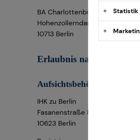
Statistik
BA Charlottenburg-Wilmersdorf
Hohenzollerndamm 174-177
Marketin
10713 Berlin
Erlaubnis nach § 34d Ge
Aufsichtsbehörde:
IHK zu Berlin
Fasanenstraße 85
10623 Berlin