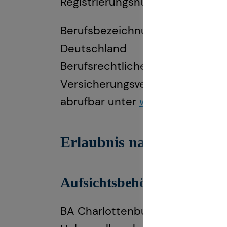
Registrierungsnummer: D-E7P
Berufsbezeichnung: Versicherun
Deutschland
Berufsrechtliche Regelungen: 
Versicherungsvertrag (VVG), Ve
abrufbar unter
www.gesetze-im-
Erlaubnis nach § 34f Gew
Aufsichtsbehörde:
BA Charlottenburg-Wilmersdorf