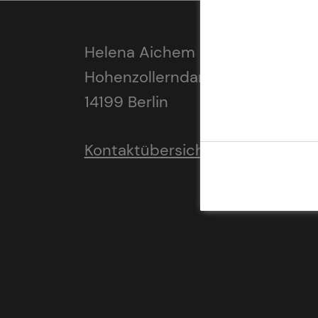
Helena Aichem
Hohenzollerndamm 55
14199 Berlin
Kontaktübersicht