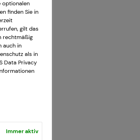
e optionalen
n finden Sie in
rzeit
rrufen, gilt das
en rechtmäßig
n auch in
nschutz als in
S Data Privacy
Informationen
Immer aktiv