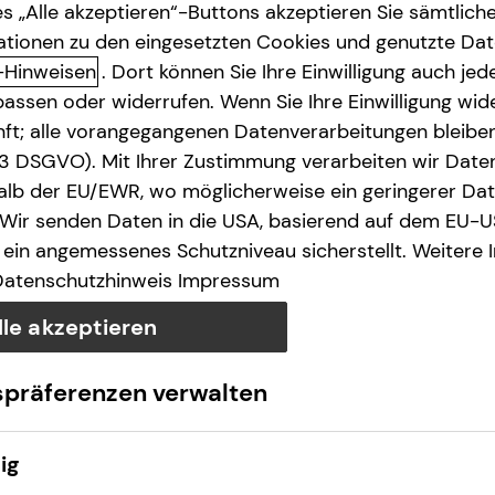
s „Alle akzeptieren“-Buttons akzeptieren Sie sämtlich
ationen zu den eingesetzten Cookies und genutzte Date
-Hinweisen
. Dort können Sie Ihre Einwilligung auch jede
assen oder widerrufen. Wenn Sie Ihre Einwilligung wide
e des § 18 Abs. 2 MStV
unft; alle vorangegangenen Datenverarbeitungen bleib
. 3 DSGVO). Mit Ihrer Zustimmung verarbeiten wir Date
lb der EU/EWR, wo möglicherweise ein geringerer Date
 Wir senden Daten in die USA, basierend auf dem EU-U
ein angemessenes Schutzniveau sicherstellt. Weitere 
Datenschutzhinweis
Impressum
lle akzeptieren
wO​
spräferenzen verwalten
ig