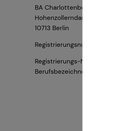
BA Charlottenburg-Wilmersdorf
Hohenzollerndamm 174-177
10713 Berlin
Registrierungsnummer: D-W-10
Registrierungs-Nr. einsehbar un
Berufsbezeichnung: Immobiliarda