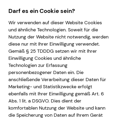
Darf es ein Cookie sein?
Wir verwenden auf dieser Website Cookies
und ähnliche Technologien. Soweit für die
Nutzung der Website nicht notwendig, werden
Immobilienfinanzierung
Wissenswertes
Finanzberatung
Service
Karriere-Infos
diese nur mit Ihrer Einwilligung verwendet.
Gemäß § 25 TDDDG setzen wir mit Ihrer
Überblick
Über mich
Videoberatung
Kundenportal
Karrierechancen
Einwilligung Cookies und ähnliche
Wohnriester
Über tecis
Spezialisten-Netzwerk
Schadenabwicklung
Initiativbewerbung
Technologien zur Erfassung
personenbezogener Daten ein. Die
Finanzierungswege
Podcast
Private Krankenvorsorge
anschließende Verarbeitung dieser Daten für
Energetische Sanierung
teamzukunft
Betriebliche Altersvorsorge
Marketing- und Statistikzwecke erfolgt
ebenfalls mit Ihrer Einwilligung gemäß Art. 6
Zinsrechner
Investment
Abs. 1 lit. a DSGVO. Dies dient der
Kapitalanlage Immobilien
komfortablen Nutzung der Website und kann
die Speicherung von Daten auf Ihrem Gerät
Altersvorsorge