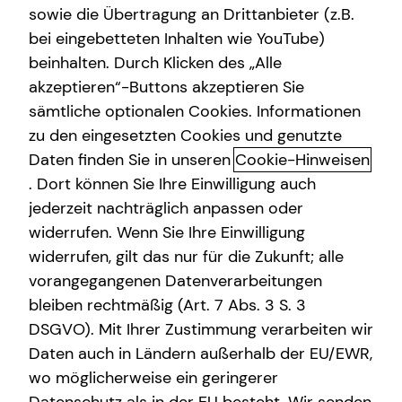
sowie die Übertragung an Drittanbieter (z.B.
Gewerbliche Versicherungen
bei eingebetteten Inhalten wie YouTube)
beinhalten. Durch Klicken des „Alle
Arbeitskraftabsicherung
akzeptieren“-Buttons akzeptieren Sie
Sach- und
Kindervorsorge
sämtliche optionalen Cookies. Informationen
Vermögensversicherungen: dein
zu den eingesetzten Cookies und genutzte
Sach- und Vermögenssicherung
Sicherheitsnetz für viele
Daten finden Sie in unseren
Cookie-Hinweisen
. Dort können Sie Ihre Einwilligung auch
Lebenslagen
jederzeit nachträglich anpassen oder
widerrufen. Wenn Sie Ihre Einwilligung
Sach- und Vermögensversicherungen helfen dir, die
finanziellen Folgen unvorhersehbarer Ereignisse wie
widerrufen, gilt das nur für die Zukunft; alle
Wasserschäden, Einbruch oder Schadenersatzansprüche
vorangegangenen Datenverarbeitungen
Dritter abzufedern. Die private Haftpflichtversicherung,
bleiben rechtmäßig (Art. 7 Abs. 3 S. 3
die Kfz-Haftpflichtversicherung und die
DSGVO). Mit Ihrer Zustimmung verarbeiten wir
Hausratversicherung bilden dabei die Basis eines soliden
Daten auch in Ländern außerhalb der EU/EWR,
Versicherungsschutzes. Für Hauseigentümerinnen und
wo möglicherweise ein geringerer
Hauseigentümer ist eine Wohngebäudeversicherung i. d.