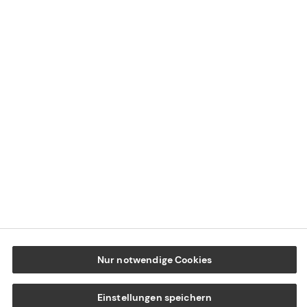
Impressum
Datenschutz
Cookie-Einstellungen
Beschwerdedialog
Offenlegung von Nachhaltigkeitsthemen
Transparenzhinweis BFSG
www.tecis.de
Nur notwendige Cookies
Einstellungen speichern