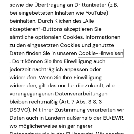
sowie die Übertragung an Drittanbieter (z.B.
bei eingebetteten Inhalten wie YouTube)
beinhalten. Durch Klicken des „Alle
akzeptieren“-Buttons akzeptieren Sie
Altersvorsorge
sämtliche optionalen Cookies. Informationen
zu den eingesetzten Cookies und genutzte
Das Altersvorsorgedepot: Die nächste
Daten finden Sie in unseren
Cookie-Hinweisen
Generation der privaten geförderten
. Dort können Sie Ihre Einwilligung auch
Altersvorsorge
jederzeit nachträglich anpassen oder
Die private Altersvorsorgereform ist auf den Weg
widerrufen. Wenn Sie Ihre Einwilligung
gebracht und eröffnet neue Möglichkeiten beim
widerrufen, gilt das nur für die Zukunft; alle
Vermögensaufbau und bei deiner Altersvorsorge. Ab dem
vorangegangenen Datenverarbeitungen
01.01.2027 tritt sie in Kraft. Spannend daran sind vor allem
bleiben rechtmäßig (Art. 7 Abs. 3 S. 3
modernere und kostengünstigere Lösungen, mehr
DSGVO). Mit Ihrer Zustimmung verarbeiten wir
Kapitalmarktorientierung, attraktivere Förderung und die
Daten auch in Ländern außerhalb der EU/EWR,
Einbeziehung weiterer Berufsgruppen.
wo möglicherweise ein geringerer
Vorgesehen sind staatliche Zulagen von bis zu 540 Euro