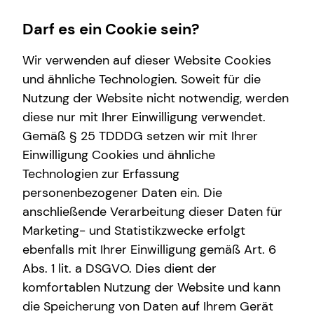
Darf es ein Cookie sein?
Wir verwenden auf dieser Website Cookies
und ähnliche Technologien. Soweit für die
Nutzung der Website nicht notwendig, werden
Finanzberatung
Wissenswertes
Karriere-Infos
Service
diese nur mit Ihrer Einwilligung verwendet.
Gemäß § 25 TDDDG setzen wir mit Ihrer
Immobilienfinanzierung
Über tecis
Initiativbewerbung
Kundenportal
Einwilligung Cookies und ähnliche
Betriebliche Altersvorsorge
Podcast
Technologien zur Erfassung
personenbezogener Daten ein. Die
Investment
teamzukunft
anschließende Verarbeitung dieser Daten für
Kapitalanlage Immobilien
Interview
Marketing- und Statistikzwecke erfolgt
ebenfalls mit Ihrer Einwilligung gemäß Art. 6
Altersvorsorge
Abs. 1 lit. a DSGVO. Dies dient der
komfortablen Nutzung der Website und kann
die Speicherung von Daten auf Ihrem Gerät