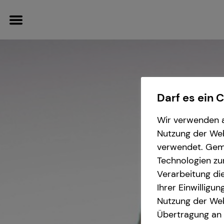
Darf es ein 
Finanzberatung
Wissenswertes
Karriere-Infos
Service
Wir verwenden a
Nutzung der Webs
Immobilienfinanzierung
Über tecis
Initiativbewerbung
Kundenportal
verwendet. Gemä
Technologien zu
Betriebliche Altersvorsorge
Podcast
Verarbeitung die
Ihrer Einwilligu
Investment
teamzukunft
Nutzung der Web
Übertragung an D
Kapitalanlage Immobilien
Interview