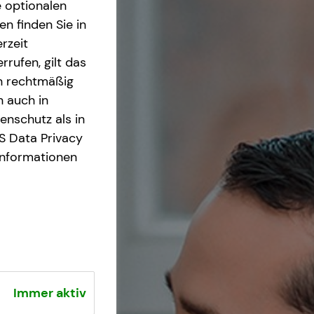
e optionalen
n finden Sie in
rzeit
rrufen, gilt das
en rechtmäßig
n auch in
nschutz als in
S Data Privacy
Informationen
Immer aktiv