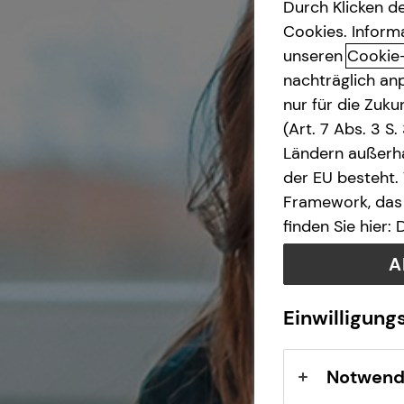
Durch Klicken de
Cookies. Inform
Altersvorsorge
unseren
Cookie
nachträglich anp
nur für die Zuk
(Art. 7 Abs. 3 S
Ländern außerha
der EU besteht.
Framework, das 
finden Sie hier:
A
Einwilligung
Notwend