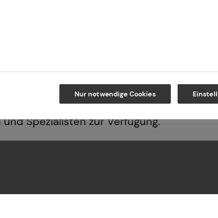
emacht, den nachfolgenden Generationen ein
ofessionalität, einer hohen Produktvielfalt 
uswahlprozess, erarbeiten wir passende Lös
mzukunft.
rung, betriebliche Altersvorsorge, Investmen
Nur notwendige Cookies
Einstel
italanlageimmobilien – für jeden Beratungsb
n und Spezialisten zur Verfügung.