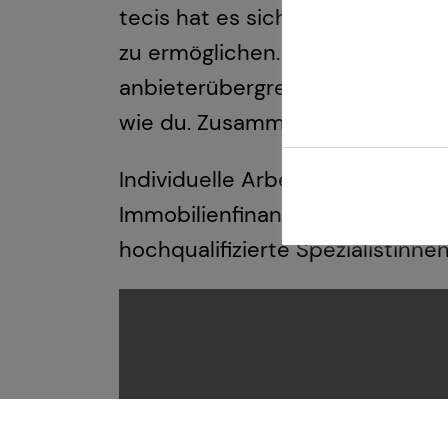
tecis hat es sich zur Aufgabe g
zu ermöglichen. Mit höchster Pr
anbieterübergreifenden Produkta
wie du. Zusammen sind wir tea
Individuelle Arbeitskraftabsiche
Immobilienfinanzierung und Kap
hochqualifizierte Spezialistinne