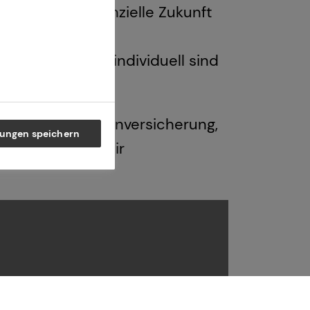
e bessere finanzielle Zukunft
und einem
ungen, die so individuell sind
t, private Krankenversicherung,
lungen speichern
ereich stehen dir