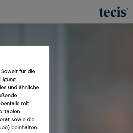
Soweit für die
lligung
ies und ähnliche
ießende
benfalls mit
fortablen
erät sowie die
ube) beinhalten.