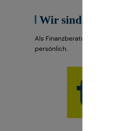
Wir sind teamzuku
Als Finanzberatung deiner Gene
persönlich.