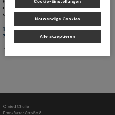
Cookie-Einstellungen
(GewO), Verordnung über die Versicherungsvermittlung
und -beratung (VersVermV), abrufbar
unter
www.gesetze-im-internet.de
Notwendige Cookies
Das Impressum gilt auch für folgende Social
Media Profile
Alle akzeptieren
LinkedIn:
https://www.linkedin.com/in/omied-
chulie-a08b3020b/
Omied Chulie
Frankfurter Straße 8