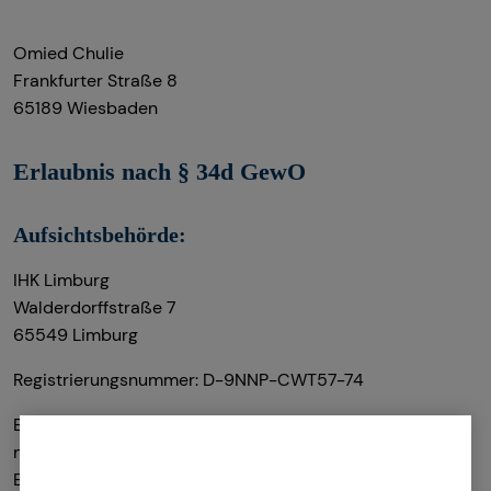
Omied Chulie
Frankfurter Straße 8
65189 Wiesbaden
Erlaubnis nach § 34d GewO​
Aufsichtsbehörde:
IHK Limburg
Walderdorffstraße 7
65549 Limburg
Registrierungsnummer: D-9NNP-CWT57-74
Berufsbezeichnung: Versicherungsvertreter mit Erlaubnis
nach § 34 d Abs. 1 GewO Bundesrepublik Deutschland
Berufsrechtliche Regelungen: § 34 d Gewerbeordnung