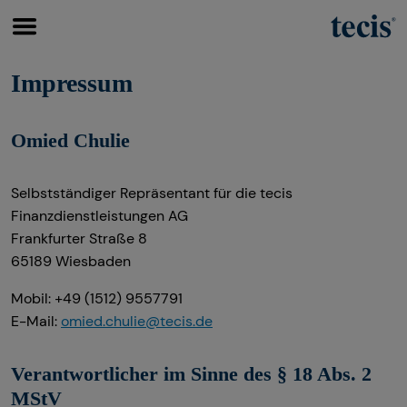
Impressum
Omied Chulie
Finanzberatung
Wissenswertes
Karriere-Infos
Service
Immobilienfinanzierung
Über tecis
Initiativbewerbung
Kundenportal
Selbstständiger Repräsentant für die tecis
Betriebliche Altersvorsorge
Podcast
Finanzdienstleistungen AG
Frankfurter Straße 8
Investment
teamzukunft
65189 Wiesbaden
Kapitalanlage Immobilien
Interview
Mobil: +49 (1512) 9557791
E-Mail:
omied.chulie@tecis.de
Altersvorsorge
Verantwortlicher im Sinne des § 18 Abs. 2
MStV