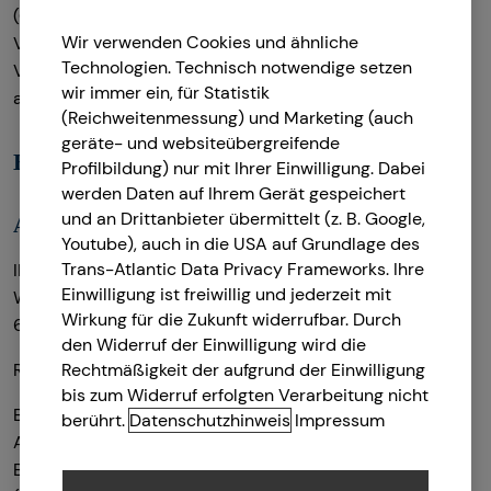
(GewO), §§ 59 – 68 Gesetz über den
Wir verwenden Cookies und ähnliche
Versicherungsvertrag (VVG), Verordnung über die
Technologien. Technisch notwendige setzen
Versicherungsvermittlung und -beratung (VersVermV),
wir immer ein, für Statistik
abrufbar unter
www.gesetze-im-internet.de
(Reichweitenmessung) und Marketing (auch
geräte- und websiteübergreifende
Erlaubnis nach § 34f GewO ​
Profilbildung) nur mit Ihrer Einwilligung. Dabei
werden Daten auf Ihrem Gerät gespeichert
und an Drittanbieter übermittelt (z. B. Google,
Aufsichtsbehörde:
Youtube), auch in die USA auf Grundlage des
Trans-Atlantic Data Privacy Frameworks. Ihre
IHK Limburg
Einwilligung ist freiwillig und jederzeit mit
Walderdorffstraße 7
Wirkung für die Zukunft widerrufbar. Durch
65549 Limburg
den Widerruf der Einwilligung wird die
Rechtmäßigkeit der aufgrund der Einwilligung
Registrierungsnummer: D-F-146-81GB-22
bis zum Widerruf erfolgten Verarbeitung nicht
Berufsbezeichnung: Finanzanlagenvermittler nach § 34f
berührt.
Datenschutzhinweis
Impressum
Abs. 1 Satz 1 Nr. 1 GewO Bundesrepublik Deutschland
Berufsrechtliche Regelungen: § 34 f Gewerbeordnung