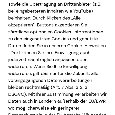
sowie die Übertragung an Drittanbieter (z.B.
Private Krankenvorsorge
bei eingebetteten Inhalten wie YouTube)
beinhalten. Durch Klicken des „Alle
Betriebliche Altersvorsorge
akzeptieren“-Buttons akzeptieren Sie
Das tecis Spezialisten-Netzwerk:
Spezialisten-Netzwerk
sämtliche optionalen Cookies. Informationen
in jeder Phase für dich da!
zu den eingesetzten Cookies und genutzte
Gewerbliche Versicherungen
Daten finden Sie in unseren
Cookie-Hinweisen
Ganzheitlich beraten“ bedeutet für mich die 100%ige
. Dort können Sie Ihre Einwilligung auch
Ausrichtung auf deine individuellen Wünsche und
jederzeit nachträglich anpassen oder
Bedürfnisse. Gemeinsam beleuchten wir alle Aspekte für
widerrufen. Wenn Sie Ihre Einwilligung
deine Finanzplanung und entwickeln ein
widerrufen, gilt das nur für die Zukunft; alle
maßgeschneidertes und ganzheitliches Konzept, das wir
vorangegangenen Datenverarbeitungen
immer wieder neu an deine veränderte Lebenssituation
anpassen können – dein Leben lang und bundesweit.
bleiben rechtmäßig (Art. 7 Abs. 3 S. 3
DSGVO). Mit Ihrer Zustimmung verarbeiten wir
Um dir passende Produkte anbieten zu können, arbeitet
Daten auch in Ländern außerhalb der EU/EWR,
tecis mit einer Vielzahl renommierter
wo möglicherweise ein geringerer
Produktpartnerinnen und -partner zusammen. Bei der