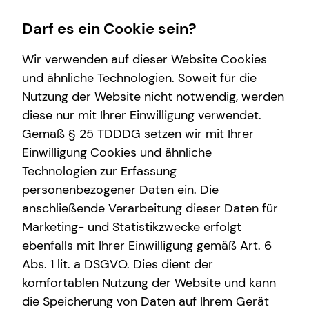
Darf es ein Cookie sein?
Wir verwenden auf dieser Website Cookies
und ähnliche Technologien. Soweit für die
Nutzung der Website nicht notwendig, werden
Wissenswertes
Finanzberatung
Service
Karriere-Infos
diese nur mit Ihrer Einwilligung verwendet.
Gemäß § 25 TDDDG setzen wir mit Ihrer
Interview
Altersvorsorge
Kundenportal
Karrierechancen
Einwilligung Cookies und ähnliche
Über mich
Investment
Schadenabwicklung
Initiativbewerbung
Technologien zur Erfassung
personenbezogener Daten ein. Die
Über tecis
Arbeitskraftabsicherung
anschließende Verarbeitung dieser Daten für
Podcast
Kindervorsorge
Marketing- und Statistikzwecke erfolgt
ebenfalls mit Ihrer Einwilligung gemäß Art. 6
teamzukunft
Sach- und Vermögenssicherung
Abs. 1 lit. a DSGVO. Dies dient der
Kapitalanlage Immobilien
komfortablen Nutzung der Website und kann
die Speicherung von Daten auf Ihrem Gerät
Immobilienfinanzierung