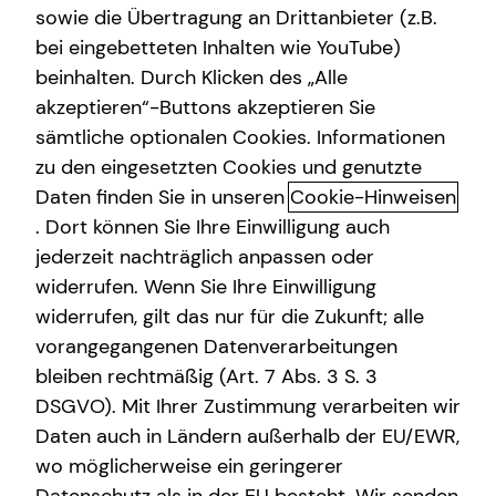
sowie die Übertragung an Drittanbieter (z.B.
Private Krankenvorsorge
bei eingebetteten Inhalten wie YouTube)
beinhalten. Durch Klicken des „Alle
Betriebliche Altersvorsorge
akzeptieren“-Buttons akzeptieren Sie
Jerome Hellerberg kennenlernen
Spezialisten-Netzwerk
sämtliche optionalen Cookies. Informationen
in Bochum
zu den eingesetzten Cookies und genutzte
Gewerbliche Versicherungen
Daten finden Sie in unseren
Cookie-Hinweisen
Herzlichen Glückwunsch!
. Dort können Sie Ihre Einwilligung auch
jederzeit nachträglich anpassen oder
Wenn du hier gelandet bist, hast du bereits einen großen
Schritt voraus gemacht. Du hast dich aus einem guten
widerrufen. Wenn Sie Ihre Einwilligung
Grund mit Finanzen und Geldanlage beschäftigt – und
widerrufen, gilt das nur für die Zukunft; alle
das ist heute alles andere als selbstverständlich. Viele
vorangegangenen Datenverarbeitungen
Menschen vermeiden dieses Thema: aus Skepsis, aus
bleiben rechtmäßig (Art. 7 Abs. 3 S. 3
Angst vor der vermeintlichen Komplexität oder einfach,
DSGVO). Mit Ihrer Zustimmung verarbeiten wir
weil Geld ausgeben oft mehr Spaß macht als Geld zu
Daten auch in Ländern außerhalb der EU/EWR,
sparen. Doch finanzielle Ziele und Träume warten nicht –
wo möglicherweise ein geringerer
sie müssen aktiv geplant werden.