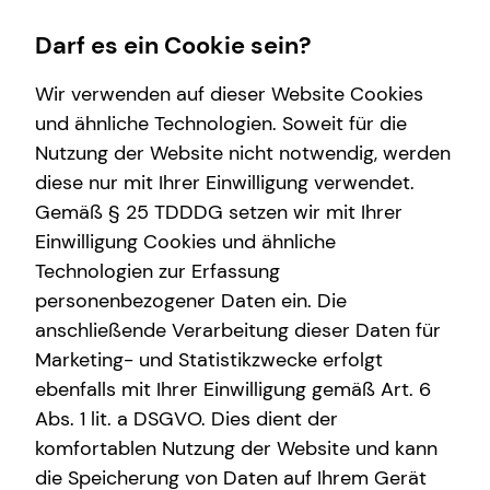
Darf es ein Cookie sein?
Wir verwenden auf dieser Website Cookies
und ähnliche Technologien. Soweit für die
Nutzung der Website nicht notwendig, werden
Wissenswertes
Finanzberatung
Service
Karriere-Infos
diese nur mit Ihrer Einwilligung verwendet.
Gemäß § 25 TDDDG setzen wir mit Ihrer
Interview
Altersvorsorge
Kundenportal
Karrierechancen
Einwilligung Cookies und ähnliche
Über mich
Investment
Schadenabwicklung
Initiativbewerbung
Technologien zur Erfassung
personenbezogener Daten ein. Die
Über tecis
Arbeitskraftabsicherung
anschließende Verarbeitung dieser Daten für
Podcast
Kindervorsorge
Marketing- und Statistikzwecke erfolgt
ebenfalls mit Ihrer Einwilligung gemäß Art. 6
teamzukunft
Sach- und Vermögenssicherung
Abs. 1 lit. a DSGVO. Dies dient der
Jerome Hellerberg
Kapitalanlage Immobilien
komfortablen Nutzung der Website und kann
die Speicherung von Daten auf Ihrem Gerät
Immobilienfinanzierung