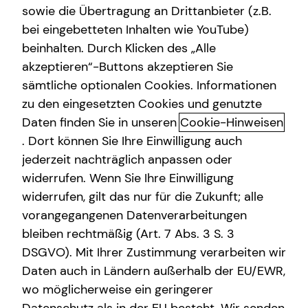
sowie die Übertragung an Drittanbieter (z.B.
Private Krankenvorsorge
bei eingebetteten Inhalten wie YouTube)
beinhalten. Durch Klicken des „Alle
Betriebliche Altersvorsorge
akzeptieren“-Buttons akzeptieren Sie
Mit mytecis – Finanzen und
Spezialisten-Netzwerk
sämtliche optionalen Cookies. Informationen
Versicherungen digital verwalten
zu den eingesetzten Cookies und genutzte
Gewerbliche Versicherungen
Daten finden Sie in unseren
Cookie-Hinweisen
Mit mytecis hast du deine Finanzen, Versicherungen und
. Dort können Sie Ihre Einwilligung auch
wichtigen Dokumente jederzeit im Blick.
jederzeit nachträglich anpassen oder
Verwalte deine Verträge, behalte deine Konten und
widerrufen. Wenn Sie Ihre Einwilligung
Depots im Überblick und stehe jederzeit mit mir in
widerrufen, gilt das nur für die Zukunft; alle
Kontakt.
vorangegangenen Datenverarbeitungen
bleiben rechtmäßig (Art. 7 Abs. 3 S. 3
DSGVO). Mit Ihrer Zustimmung verarbeiten wir
Daten auch in Ländern außerhalb der EU/EWR,
wo möglicherweise ein geringerer