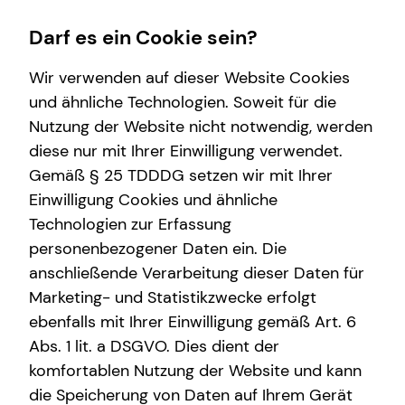
Darf es ein Cookie sein?
Wir verwenden auf dieser Website Cookies
und ähnliche Technologien. Soweit für die
Nutzung der Website nicht notwendig, werden
Wissenswertes
Finanzberatung
Service
Karriere-Infos
diese nur mit Ihrer Einwilligung verwendet.
Gemäß § 25 TDDDG setzen wir mit Ihrer
Interview
Altersvorsorge
Kundenportal
Karrierechancen
Einwilligung Cookies und ähnliche
Über mich
Investment
Schadenabwicklung
Initiativbewerbung
Technologien zur Erfassung
personenbezogener Daten ein. Die
Über tecis
Arbeitskraftabsicherung
anschließende Verarbeitung dieser Daten für
Podcast
Kindervorsorge
Marketing- und Statistikzwecke erfolgt
ebenfalls mit Ihrer Einwilligung gemäß Art. 6
teamzukunft
Sach- und Vermögenssicherung
Abs. 1 lit. a DSGVO. Dies dient der
Kapitalanlage Immobilien
komfortablen Nutzung der Website und kann
die Speicherung von Daten auf Ihrem Gerät
Immobilienfinanzierung