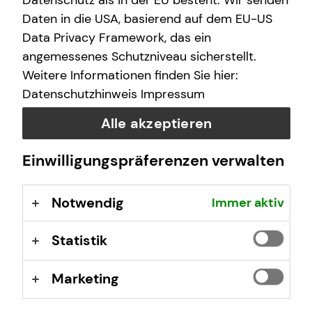
Datenschutz als in der EU besteht. Wir senden
Daten in die USA, basierend auf dem EU-US
Data Privacy Framework, das ein
angemessenes Schutzniveau sicherstellt.
Weitere Informationen finden Sie hier:
Datenschutzhinweis
Impressum
Deine Vorteile mit mytecis:
Alle akzeptieren
Finanzübersicht auf einen Blick
Einwilligungspräferenzen verwalten
Sieh deine Konten, Depots und Versicherungen an
einem Ort
Verträge und Dokumente digital verwalten
Notwendig
Immer aktiv
Wichtige Unterlagen wie z.B. Beratungsdokumente
oder Versicherungsverträge jederzeit einsehen
Statistik
Schäden online melden
Melde Schäden einfach digital
Marketing
Direkter Kontakt
Stelle mir Terminanfragen oder sende Nachrichten