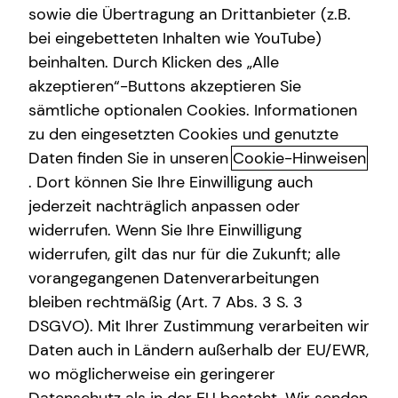
sowie die Übertragung an Drittanbieter (z.B.
bei eingebetteten Inhalten wie YouTube)
beinhalten. Durch Klicken des „Alle
Nachname
akzeptieren“-Buttons akzeptieren Sie
sämtliche optionalen Cookies. Informationen
E-Mail
zu den eingesetzten Cookies und genutzte
Daten finden Sie in unseren
Cookie-Hinweisen
. Dort können Sie Ihre Einwilligung auch
Telefonnummer
jederzeit nachträglich anpassen oder
widerrufen. Wenn Sie Ihre Einwilligung
widerrufen, gilt das nur für die Zukunft; alle
Nachricht
vorangegangenen Datenverarbeitungen
bleiben rechtmäßig (Art. 7 Abs. 3 S. 3
DSGVO). Mit Ihrer Zustimmung verarbeiten wir
Daten auch in Ländern außerhalb der EU/EWR,
wo möglicherweise ein geringerer
Ich habe die Informationen zum
Datenschutz
gelesen und