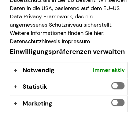
Datenschutz als in der EU besteht. Wir senden
bin damit einverstanden.
Daten in die USA, basierend auf dem EU-US
Data Privacy Framework, das ein
Ich bin damit einverstanden, dass mich tecis bzw.
angemessenes Schutzniveau sicherstellt.
selbstständige Vertriebspartner von tecis aufgrund
Weitere Informationen finden Sie hier:
meiner obigen Anfrage kontaktieren dürfen. Diese
Einwilligung kann ich jederzeit in Textform (z.B. Brief,
Datenschutzhinweis
Impressum
Fax, E-Mail) ohne Angaben von Gründen bei der
Einwilligungspräferenzen verwalten
Firma tecis Finanzdienstleistungen AG, Alter
Teichweg 17, 22081 Hamburg, E-
Notwendig
Immer aktiv
Mail: kundenservice@tecis.de widerrufen.
Statistik
Friendly Captcha
Marketing
Senden